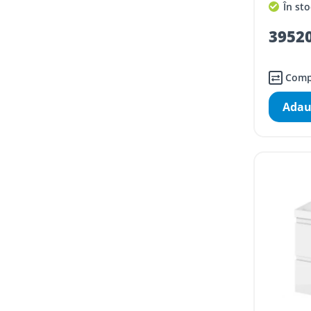
În sto
39520
Comp
Adau