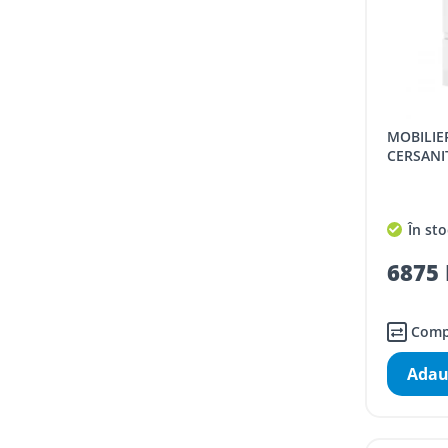
MOBILIER BAIE, CU LAVOAR,
CERSANI
În sto
6875 
Comp
Adau