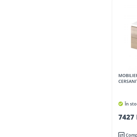
MOBILIER BAIE, CU LAVOAR,
CERSANIT
În sto
7427 
Comp