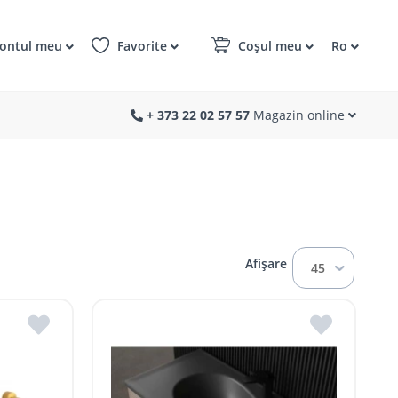
ontul meu
Favorite
Coșul meu
Ro
+ 373 22 02 57 57
Magazin online
Afișare
45