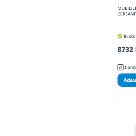
MOBILIER BAIE, CU LAVOAR,
CERSANI
În sto
8732 
Comp
Adau