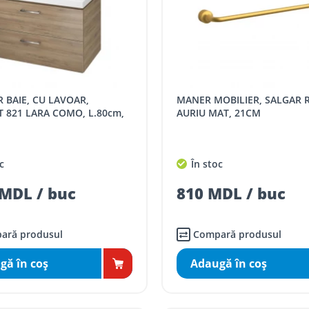
MANER MOBILIER, SALGAR RENOIR,
T 821 LARA COMO, L.80cm,
AURIU MAT, 21CM
c
În stoc
MDL / buc
810 MDL / buc
ară produsul
Compară produsul
gă în coş
Adaugă în coş