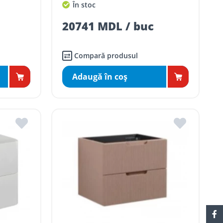
În stoc
20741 MDL / buc
Compară produsul
Adaugă în coş