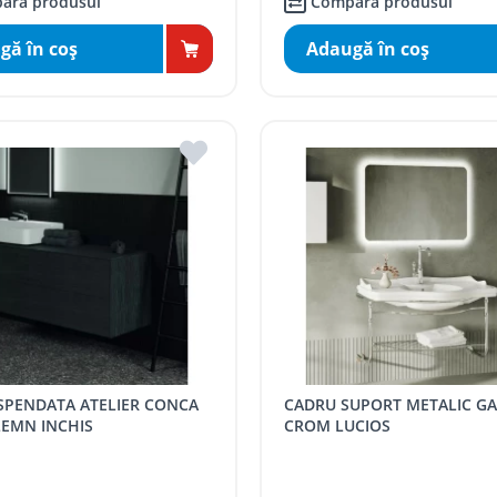
ară produsul
Compară produsul
gă în coş
Adaugă în coş
CADRU SUPORT METALIC GARDENIA,
LEMN INCHIS
CROM LUCIOS