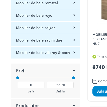
Mobilier de baie romstal
Mobilier de baie royo
Mobilier de baie salgar
MOBILIER BAIE, CU LAVOAR,
CERSANI
Mobilier de baie savini due
NUC
Mobilier de baie villeroy & boch
În sto
6740 
Preț
Comp
Adau
de la
pînă la
Producator