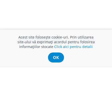
Acest site folosește cookie-uri. Prin utilizarea
site-ului vă exprimați acordul pentru folosirea
informațiilor stocate
Click aici pentru detalii
OK
INFO CONSUMATOR
SUPORT CLIENȚI
APC
Relații clienți
Prelucrarea datelor cu caracter
Finanțare in rate
personal
Părerea ta contează!