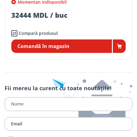
Momentan indisponibil
32444 MDL / buc
Compară produsul
Comandă în magazin
Fii mereu la curent cu toate noutățile!