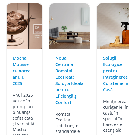
Mocha
Noua
Soluții
Mousse –
Centrală
Ecologice
culoarea
Romstal
pentru
anului
EcoHeat:
Întreținerea
2025
Soluția Ideală
Curățeniei în
pentru
Casă
Anul 2025
Eficiență și
aduce în
Menținerea
Confort
prim-plan
curățeniei în
o nuanță
casă, în
Romstal
sofisticată
special în
EcoHeat
și versatilă:
baie, este
redefinește
Mocha
esențială
standardele