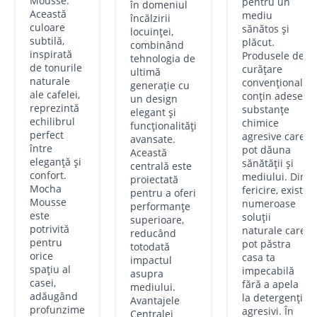
Mousse.
pentru un
în domeniul
Această
mediu
încălzirii
culoare
sănătos și
locuinței,
subtilă,
plăcut.
combinând
inspirată
Produsele de
tehnologia de
de tonurile
curățare
ultimă
naturale
convenționale
generație cu
ale cafelei,
conțin adesea
un design
reprezintă
substanțe
elegant și
echilibrul
chimice
funcționalități
perfect
agresive care
avansate.
între
pot dăuna
Această
eleganță și
sănătății și
centrală este
confort.
mediului. Din
proiectată
Mocha
fericire, există
pentru a oferi
Mousse
numeroase
performanțe
este
soluții
superioare,
potrivită
naturale care
reducând
pentru
pot păstra
totodată
orice
casa ta
impactul
spațiu al
impecabilă
asupra
casei,
fără a apela
mediului.
adăugând
la detergenți
Avantajele
profunzime
agresivi. În
Centralei