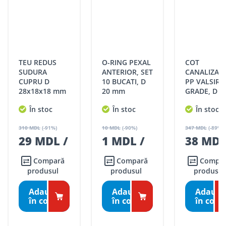
TEU REDUS
O-RING PEXAL
COT
SUDURA
ANTERIOR, SET
CANALIZAR
CUPRU D
10 BUCATI, D
PP VALSIR, 
28x18x18 mm
20 mm
GRADE, D 1
mm
În stoc
În stoc
În stoc
310 MDL
(-91%)
10 MDL
(-90%)
347 MDL
(-89%)
29 MDL /
1 MDL /
38 MDL
buc
set
buc
Compară
Compară
Compară
produsul
produsul
produsul
Adaugă
Adaugă
Adaugă
în coş
în coş
în coş