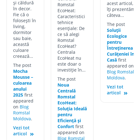
și căldură
acest articol,
Romstal
în decor.
îți prezentăm
EcoHeat:
Fie că o
câteva...
Caracteristici
folosești în
tehnice
The post
living,
esențiale: De
Soluții
dormitor
ce să alegi
Ecologice
sau baie,
Romstal
pentru
această
EcoHeat?
Întreținerea
culoare
Centrala
Curățeniei în
creează...
EcoHeat nu
Casă
first
este doar o
The post
appeared on
investiție în...
Mocha
Blog Romstal
Mousse –
Moldova
.
The post
culoarea
Noua
Vezi tot
anului
Centrală
articol
2025
first
Romstal
appeared
EcoHeat:
on
Blog
Soluția Ideală
Romstal
pentru
Moldova
.
Eficiență și
Confort
first
Vezi tot
appeared on
articol
Blog Romstal