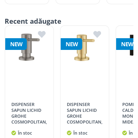
Recent adăugate
NEW
NEW
NEW
DISPENSER
DISPENSER
POMPA DE
SAPUN LICHID
SAPUN LICHID
CALDU
GROHE
GROHE
MONOB
COSMOPOLITAN,
COSMOPOLITAN,
MIDEA
BRUSHED HARD
BRUSHED COOL
R290, 
În stoc
În stoc
În s
GRAPHITE
SUNRISE
380V