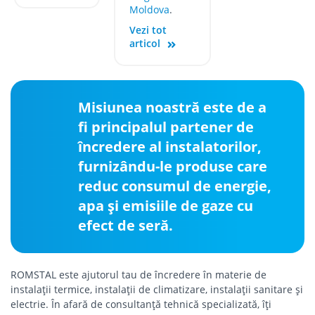
Moldova
.
Vezi tot
articol
Misiunea noastră este de a
fi principalul partener de
încredere al instalatorilor,
furnizându-le produse care
reduc consumul de energie,
apa și emisiile de gaze cu
efect de seră.
ROMSTAL este ajutorul tau de încredere în materie de
instalații termice, instalații de climatizare, instalații sanitare și
electrie. În afară de consultanță tehnică specializată, îți