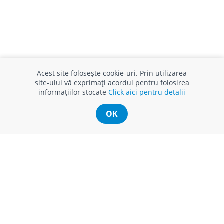
Acest site folosește cookie-uri. Prin utilizarea
site-ului vă exprimați acordul pentru folosirea
INFO CONSUMATOR
SUPORT CLIENȚI
informațiilor stocate
Click aici pentru detalii
APC
Relații clienți
Prelucrarea datelor cu caracter
Finanțare in rate
OK
personal
Părerea ta contează!
Politica cookie
Schimb și retur produse
Certificat Cadou
Intrebări frecvente
Service
Service ECOSOFT
Contact