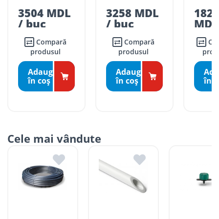
3504 MDL
3258 MDL
182
/ buc
/ buc
MDL
buc
Compară
Compară
Compară
produsul
produsul
prod
Adaugă
Adaugă
Ada
în coş
în coş
în c
Cele mai vândute