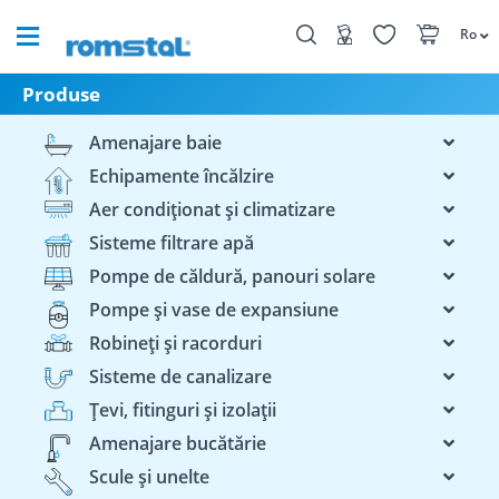
Ro
Produse
Amenajare baie
Echipamente încălzire
Aer condiționat și climatizare
Sisteme filtrare apă
Pompe de căldură, panouri solare
Pompe și vase de expansiune
Robineți și racorduri
Sisteme de canalizare
Țevi, fitinguri și izolații
Amenajare bucătărie
Scule și unelte