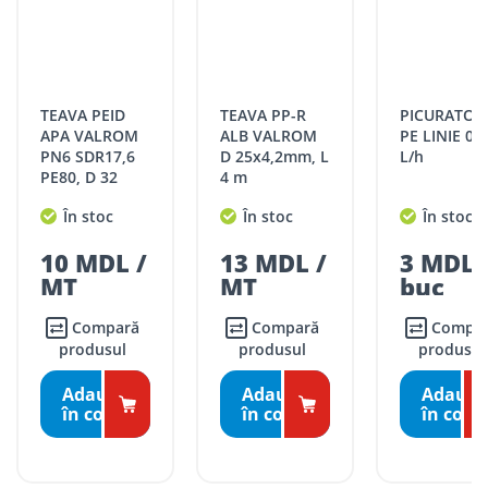
TEAVA PEID
TEAVA PP-R
PICURATOARE
APA VALROM
ALB VALROM
PE LINIE 0-
PN6 SDR17,6
D 25x4,2mm, L
L/h
PE80, D 32
4 m
În stoc
În stoc
În stoc
10 MDL /
13 MDL /
3 MDL 
MT
MT
buc
Compară
Compară
Compară
produsul
produsul
produsul
Adaugă
Adaugă
Adaugă
în coş
în coş
în coş