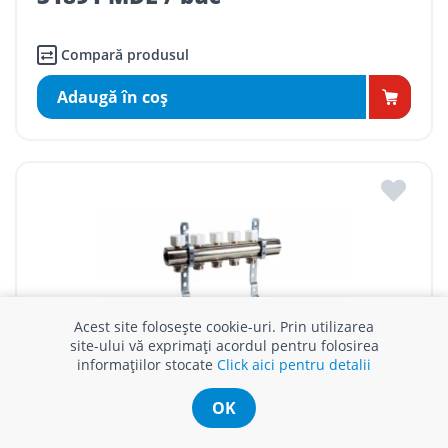
Compară produsul
Adaugă în coş
Acest site folosește cookie-uri. Prin utilizarea
site-ului vă exprimați acordul pentru folosirea
informațiilor stocate
Click aici pentru detalii
OK
COLECTOR COMPLET CU DEBITMETRE VISION 1"x3/4"
EUROCON CU 9 CIRCUITE + 1