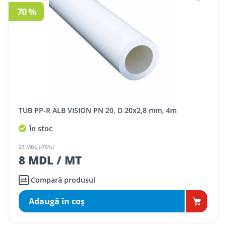
70 %
TUB PP-R ALB VISION PN 20, D 20x2,8 mm, 4m
În stoc
27 MDL
(-70%)
8 MDL / MT
Compară produsul
Adaugă în coş