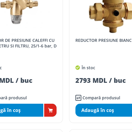
REDUCTOR PRESIUNE BIANC
U SI FILTRU, 25/1-6 bar, D
c
În stoc
MDL / buc
2793 MDL / buc
ară produsul
Compară produsul
gă în coş
Adaugă în coş