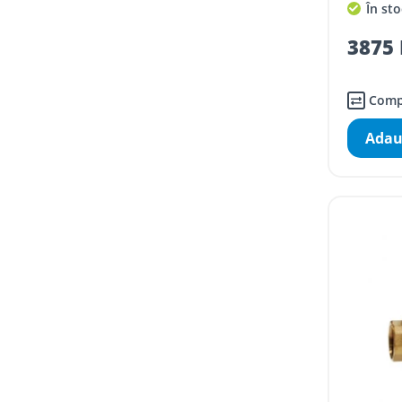
În sto
3875 
Comp
Adau