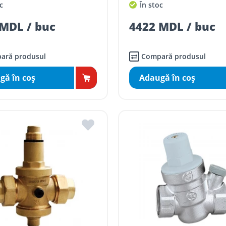
c
În stoc
MDL / buc
4422 MDL / buc
ară produsul
Compară produsul
gă în coş
Adaugă în coş