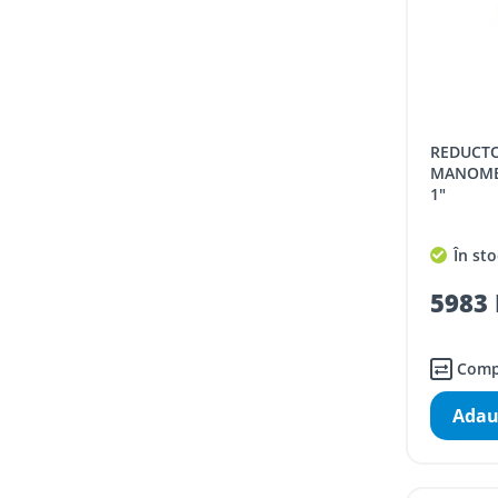
REDUCTOR DE PRESIUNE CALEFFI CU
MANOMETR
1"
În sto
5983 
Comp
Adau