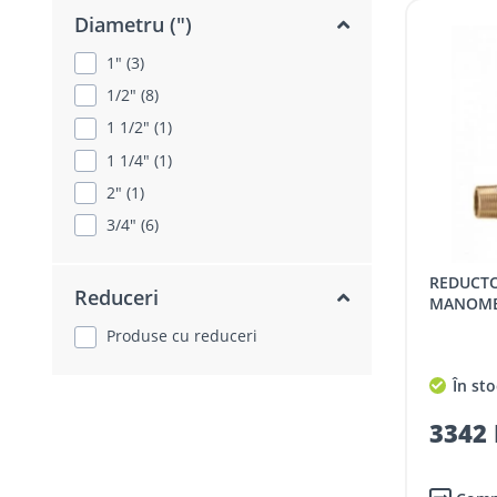
Diametru (")
1" (3)
1/2" (8)
1 1/2" (1)
1 1/4" (1)
2" (1)
3/4" (6)
REDUCTOR DE PRESIUNE CALEFFI CU
Reduceri
MANOMETR
Produse cu reduceri
În sto
3342 