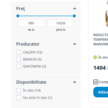
Preț
de la
pînă la
REDUCTOR DE PRESIUNE CALEFFI,
TEMPERA
Producator
MANOMETR
CALEFFI (15)
În sto
BIANCHI (3)
GIACOMINI (2)
1404 
Disponibilitate
Comp
În stoc (19)
Adau
Nu este în stoc (1)