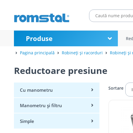
Produse
Red
Pagina principală
Robineți și racorduri
Robineți și 
Reductoare presiune
Sortare
Cu manometru
Manometru și filtru
Simple