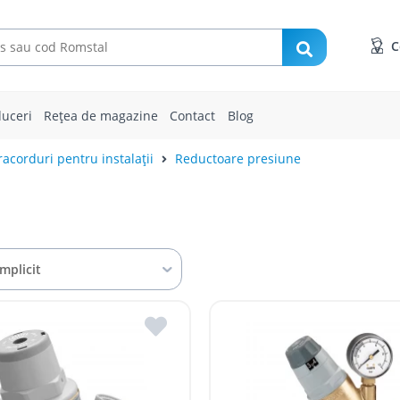
C
uceri
Rețea de magazine
Contact
Blog
racorduri pentru instalații
Reductoare presiune
Implicit