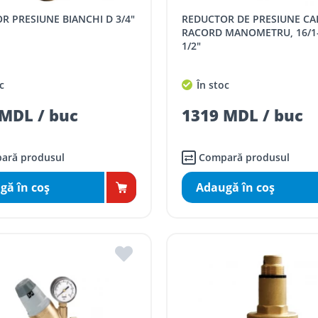
OR PRESIUNE BIANCHI D 3/4"
REDUCTOR DE PRESIUNE CALEFFI CU
RACORD MANOMETRU, 16/1-6
1/2"
c
În stoc
MDL / buc
1319 MDL / buc
ară produsul
Compară produsul
gă în coş
Adaugă în coş