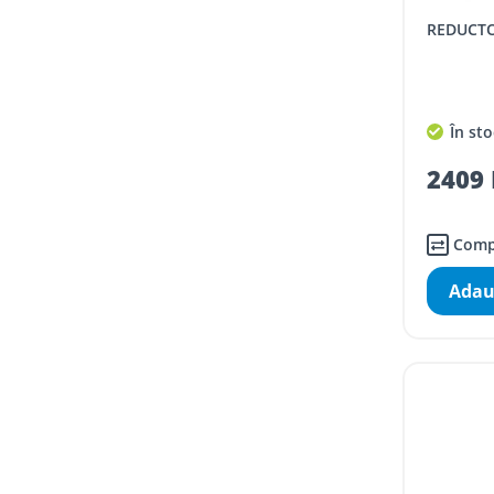
REDUCT
În sto
2409 
Comp
Adau