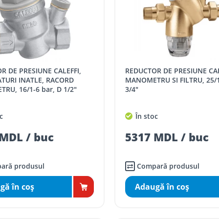
REDUCTOR DE PRESIUNE CALEFFI CU
TURI INATLE, RACORD
MANOMETRU SI FILTRU, 25/1
U, 16/1-6 bar, D 1/2"
3/4"
c
În stoc
MDL / buc
5317 MDL / buc
ară produsul
Compară produsul
gă în coş
Adaugă în coş