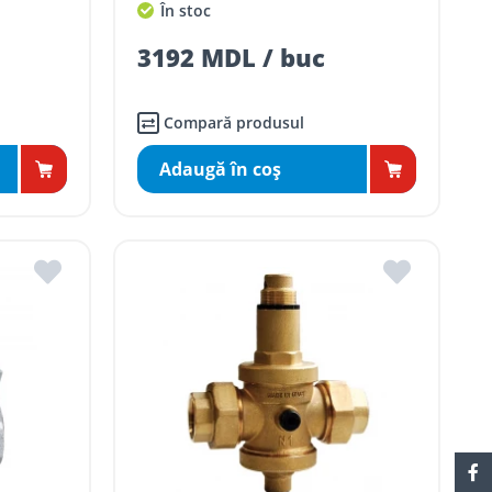
În stoc
3192 MDL / buc
Compară produsul
Adaugă în coş