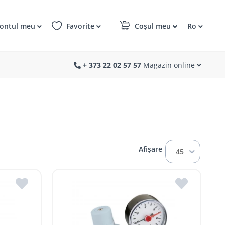
ontul meu
Favorite
Coșul meu
Ro
+ 373 22 02 57 57
Magazin online
Afișare
45