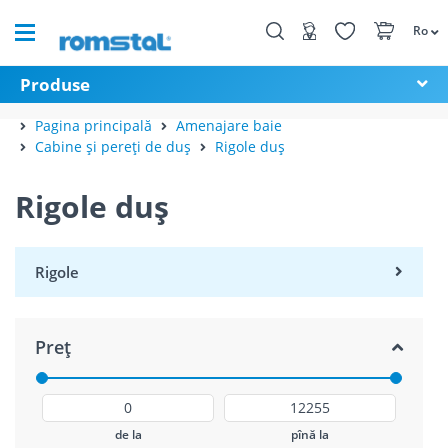
Ro
Produse
Pagina principală
Amenajare baie
Cabine și pereți de duș
Rigole duș
Rigole duș
Rigole
Preț
de la
pînă la