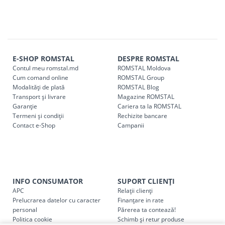
E-SHOP ROMSTAL
DESPRE ROMSTAL
Contul meu romstal.md
ROMSTAL Moldova
Cum comand online
ROMSTAL Group
Modalități de plată
ROMSTAL Blog
Transport și livrare
Magazine ROMSTAL
Garanție
Cariera ta la ROMSTAL
Termeni și condiții
Rechizite bancare
Contact e-Shop
Campanii
INFO CONSUMATOR
SUPORT CLIENȚI
APC
Relații clienți
Prelucrarea datelor cu caracter
Finanțare in rate
personal
Părerea ta contează!
Politica cookie
Schimb și retur produse