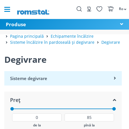
Ro
Produse
Pagina principală
Echipamente încălzire
Sisteme încălzire în pardoseală și degivrare
Degivrare
Degivrare
Sisteme degivrare
Preț
de la
pînă la