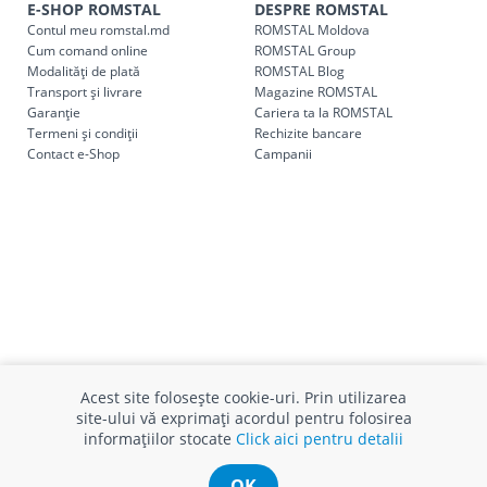
E-SHOP ROMSTAL
DESPRE ROMSTAL
Contul meu romstal.md
ROMSTAL Moldova
Cum comand online
ROMSTAL Group
Modalități de plată
ROMSTAL Blog
Transport și livrare
Magazine ROMSTAL
Garanție
Cariera ta la ROMSTAL
Termeni și condiții
Rechizite bancare
Contact e-Shop
Campanii
Acest site folosește cookie-uri. Prin utilizarea
site-ului vă exprimați acordul pentru folosirea
informațiilor stocate
Click aici pentru detalii
INFO CONSUMATOR
SUPORT CLIENȚI
APC
Relații clienți
OK