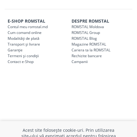
E-SHOP ROMSTAL
DESPRE ROMSTAL
Contul meu romstal.md
ROMSTAL Moldova
Cum comand online
ROMSTAL Group
Modalități de plată
ROMSTAL Blog
Transport și livrare
Magazine ROMSTAL
Garanție
Cariera ta la ROMSTAL
Termeni și condiții
Rechizite bancare
Contact e-Shop
Campanii
INFO CONSUMATOR
SUPORT CLIENȚI
APC
Relații clienți
Acest site folosește cookie-uri. Prin utilizarea
Prelucrarea datelor cu caracter
Finanțare in rate
site-ului vă exprimați acordul pentru folosirea