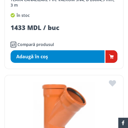
3 m
În stoc
1433 MDL / buc
Compară produsul
Adaugă în coş