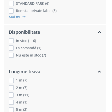
STANDARD PARK (6)
Romstal private label (3)
Mai multe
Disponibilitate
În stoc (116)
La comandă (1)
Nu este în stoc (7)
Lungime teava
1 m (7)
2 m (7)
3 m (11)
4 m (1)
5 m (2)