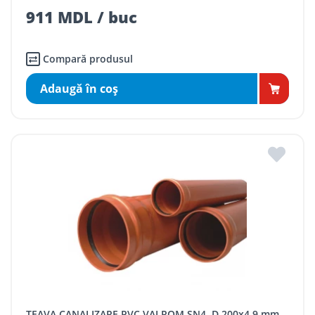
911 MDL / buc
Compară produsul
Adaugă în coş
TEAVA CANALIZARE PVC VALROM SN4, D 200x4,9 mm,