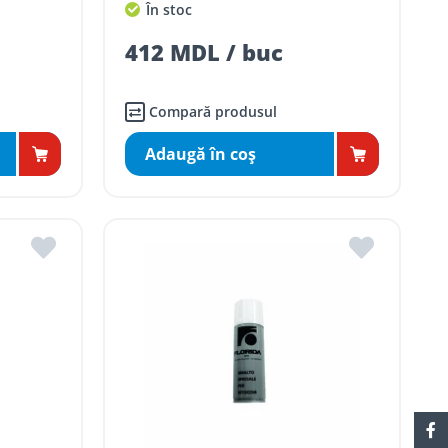
În stoc
412 MDL / buc
Compară produsul
Adaugă în coş