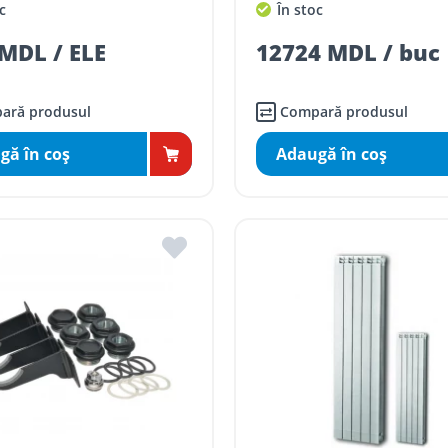
c
În stoc
MDL / ELE
12724 MDL / buc
ară produsul
Compară produsul
gă în coş
Adaugă în coş