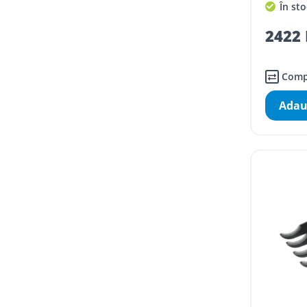
În sto
2422 
Comp
Adau