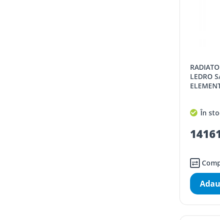
RADIATOR ALUMINIU NOVA FLORIDA
LEDRO S/
ELEMENT
În sto
14161
Comp
Adau