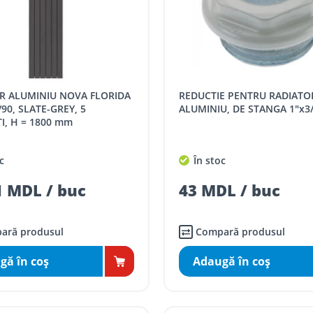
REDUCTIE PENTRU RADIATOR DIN
90, SLATE-GREY, 5
ALUMINIU, DE STANGA 1"x3/
I, H = 1800 mm
c
În stoc
 MDL / buc
43 MDL / buc
ară produsul
Compară produsul
gă în coş
Adaugă în coş