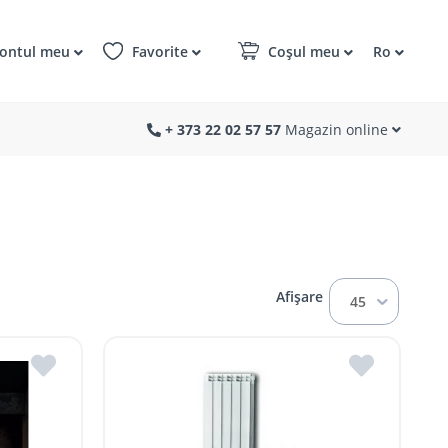
ontul meu
Favorite
Coșul meu
Ro
+ 373 22 02 57 57
Magazin online
Afișare
45