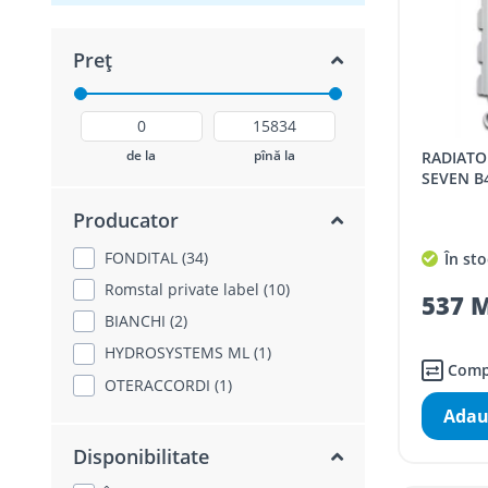
Preț
de la
pînă la
RADIATOR ALUMINIU NOVA FLORIDA
SEVEN B
Producator
FONDITAL (34)
În sto
Romstal private label (10)
537 M
BIANCHI (2)
HYDROSYSTEMS ML (1)
Comp
OTERACCORDI (1)
Adau
Disponibilitate