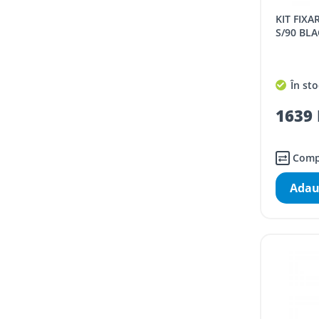
KIT FIXARE PENTRU RADIATOR LEDRO
S/90 BLA
În sto
1639 
Comp
Adau