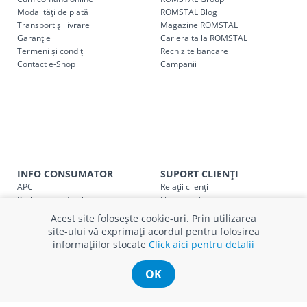
Modalități de plată
ROMSTAL Blog
Transport și livrare
Magazine ROMSTAL
Garanție
Cariera ta la ROMSTAL
Termeni și condiții
Rechizite bancare
Contact e-Shop
Campanii
INFO CONSUMATOR
SUPORT CLIENȚI
APC
Relații clienți
Prelucrarea datelor cu caracter
Finanțare in rate
personal
Părerea ta contează!
Acest site folosește cookie-uri. Prin utilizarea
Politica cookie
Schimb și retur produse
site-ului vă exprimați acordul pentru folosirea
Certificat Cadou
Intrebări frecvente
informațiilor stocate
Click aici pentru detalii
Service
Service ECOSOFT
OK
Contact