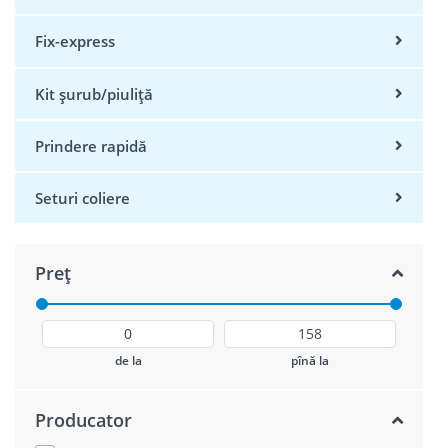
Fix-express
Kit șurub/piuliță
Prindere rapidă
Seturi coliere
Preț
de la
pînă la
Producator