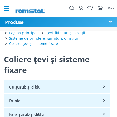
Ro
Produse
Pagina principală
Țevi, fitinguri și izolații
Sisteme de prindere, garnituri, o-ringuri
Coliere țevi și sisteme fixare
Coliere țevi și sisteme
fixare
Cu șurub și diblu
Duble
Fără șurub și diblu