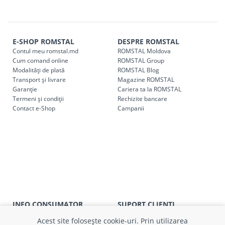
E-SHOP ROMSTAL
DESPRE ROMSTAL
Contul meu romstal.md
ROMSTAL Moldova
Cum comand online
ROMSTAL Group
Modalități de plată
ROMSTAL Blog
Transport și livrare
Magazine ROMSTAL
Garanție
Cariera ta la ROMSTAL
Termeni și condiții
Rechizite bancare
Contact e-Shop
Campanii
INFO CONSUMATOR
SUPORT CLIENȚI
APC
Relații clienți
Acest site folosește cookie-uri. Prin utilizarea
Prelucrarea datelor cu caracter
Finanțare in rate