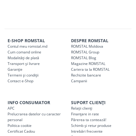
E-SHOP ROMSTAL
DESPRE ROMSTAL
Contul meu romstal.md
ROMSTAL Moldova
Cum comand online
ROMSTAL Group
Modalități de plată
ROMSTAL Blog
Transport și livrare
Magazine ROMSTAL
Garanție
Cariera ta la ROMSTAL
Termeni și condiții
Rechizite bancare
Contact e-Shop
Campanii
INFO CONSUMATOR
SUPORT CLIENȚI
APC
Relații clienți
Prelucrarea datelor cu caracter
Finanțare in rate
personal
Părerea ta contează!
Politica cookie
Schimb și retur produse
Certificat Cadou
Intrebări frecvente