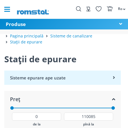
Ro
Produse
Pagina principală
Sisteme de canalizare
Stații de epurare
Stații de epurare
Sisteme epurare ape uzate
Preț
de la
pînă la