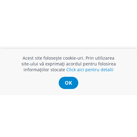
INFO CONSUMATOR
SUPORT CLIENȚI
Acest site folosește cookie-uri. Prin utilizarea
APC
Relații clienți
site-ului vă exprimați acordul pentru folosirea
Prelucrarea datelor cu caracter
Finanțare in rate
informațiilor stocate
Click aici pentru detalii
personal
Părerea ta contează!
Politica cookie
Schimb și retur produse
OK
Certificat Cadou
Intrebări frecvente
Service
Service ECOSOFT
Contact