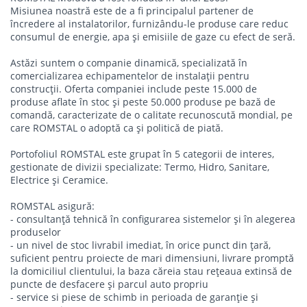
Misiunea noastră este de a fi principalul partener de
încredere al instalatorilor, furnizându-le produse care reduc
consumul de energie, apa și emisiile de gaze cu efect de seră.
Astăzi suntem o companie dinamică, specializată în
comercializarea echipamentelor de instalații pentru
construcții. Oferta companiei include peste 15.000 de
produse aflate în stoc și peste 50.000 produse pe bază de
comandă, caracterizate de o calitate recunoscută mondial, pe
care ROMSTAL o adoptă ca și politică de piată.
Portofoliul ROMSTAL este grupat în 5 categorii de interes,
gestionate de divizii specializate: Termo, Hidro, Sanitare,
Electrice şi Ceramice.
ROMSTAL asigură:
- consultanţă tehnică în configurarea sistemelor şi în alegerea
produselor
- un nivel de stoc livrabil imediat, în orice punct din țară,
suficient pentru proiecte de mari dimensiuni, livrare promptă
la domiciliul clientului, la baza căreia stau reţeaua extinsă de
puncte de desfacere și parcul auto propriu
- service si piese de schimb in perioada de garanţie şi