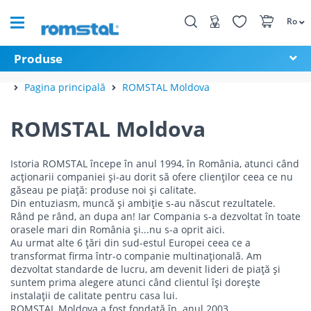
Ro
Produse
Pagina principală
ROMSTAL Moldova
ROMSTAL Moldova
Istoria ROMSTAL începe în anul 1994, în România, atunci când
acționarii companiei și-au dorit să ofere clienților ceea ce nu
găseau pe piață: produse noi și calitate.
Din entuziasm, muncă și ambiție s-au născut rezultatele.
Rând pe rând, an dupa an! Iar Compania s-a dezvoltat în toate
orasele mari din România și...nu s-a oprit aici.
Au urmat alte 6 țări din sud-estul Europei ceea ce a
transformat firma într-o companie multinațională. Am
dezvoltat standarde de lucru, am devenit lideri de piață și
suntem prima alegere atunci când clientul își dorește
instalații de calitate pentru casa lui.
ROMSTAL Moldova a fost fondată în anul 2003.