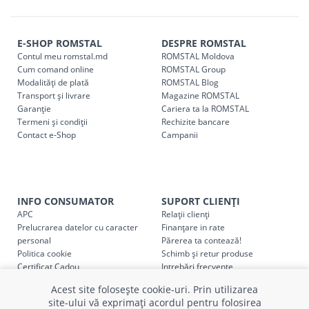
E-SHOP ROMSTAL
DESPRE ROMSTAL
Contul meu romstal.md
ROMSTAL Moldova
Cum comand online
ROMSTAL Group
Modalități de plată
ROMSTAL Blog
Transport și livrare
Magazine ROMSTAL
Garanție
Cariera ta la ROMSTAL
Termeni și condiții
Rechizite bancare
Contact e-Shop
Campanii
INFO CONSUMATOR
SUPORT CLIENȚI
APC
Relații clienți
Prelucrarea datelor cu caracter
Finanțare in rate
personal
Părerea ta contează!
Politica cookie
Schimb și retur produse
Certificat Cadou
Intrebări frecvente
Service
Acest site folosește cookie-uri. Prin utilizarea
Service ECOSOFT
site-ului vă exprimați acordul pentru folosirea
Contact