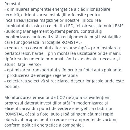
Romstal
- diminuarea amprentei energetice a clădirilor (izolare
termică, eficientizarea instalațiilor folosite pentru
încălzirea/răcirea magazinelor noastre, înlocuirea
iluminatului clasic cu cel de tip LED, folosirea sistemului BMS
(Building Management System) pentru controlul şi
monitorizarea automatizată a echipamentelor şi instalațiilor
care funcționează în locațiile ROMSTAL)
- reducerea consumului altor resurse (apă – prin instalarea
perlatoarelor, hârtie – prin montarea uscătoarelor de mâini,
tipărirea documentelor numai când este absolut necesar şi
atunci față - verso)
- optimizarea transportului şi înlocuirea flotei auto poluante
- producerea de energie regenerabilă
- colectarea selectivă și reciclarea deşeurilor (acolo unde este
posibil).
Monitorizarea emisiilor de CO2 ne ajută să evidențiem
progresul datorat investițiilor atât în modernizarea şi
eficientizarea din punct de vedere energetic a clădirilor
ROMSTAL, cât şi a flotei auto şi să atingem cât mai rapid
obiectivul propus pentru reducerea amprentei de carbon,
conform politicii energetice a companiei.