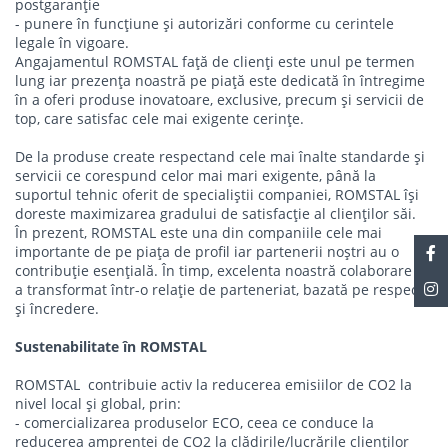
postgaranţie
- punere în funcțiune și autorizări conforme cu cerintele
legale în vigoare.
Angajamentul ROMSTAL față de clienți este unul pe termen
lung iar prezența noastră pe piață este dedicată în întregime
în a oferi produse inovatoare, exclusive, precum și servicii de
top, care satisfac cele mai exigente cerințe.
De la produse create respectand cele mai înalte standarde și
servicii ce corespund celor mai mari exigente, până la
suportul tehnic oferit de specialiștii companiei, ROMSTAL își
doreste maximizarea gradului de satisfacție al clienților săi.
În prezent, ROMSTAL este una din companiile cele mai
importante de pe piața de profil iar partenerii noștri au o
contribuție esențială. În timp, excelenta noastră colaborare s-
a transformat într-o relație de parteneriat, bazată pe respect
și încredere.
Sustenabilitate în ROMSTAL
ROMSTAL contribuie activ la reducerea emisiilor de CO2 la
nivel local şi global, prin:
- comercializarea produselor ECO, ceea ce conduce la
reducerea amprentei de CO2 la clădirile/lucrările clienților