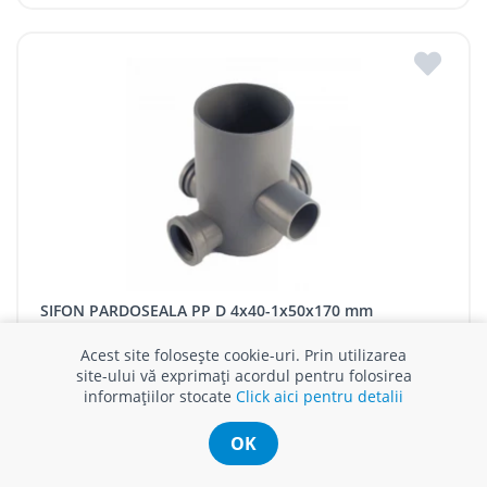
SIFON PARDOSEALA PP D 4x40-1x50x170 mm
În stoc
Acest site folosește cookie-uri. Prin utilizarea
site-ului vă exprimați acordul pentru folosirea
187 MDL / buc
informațiilor stocate
Click aici pentru detalii
OK
Compară produsul