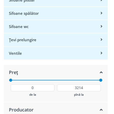
Sifoane pisoar
Sifoane spălător
Sifoane wc
Țevi prelungire
Ventile
Preț
de la
pînă la
Producator