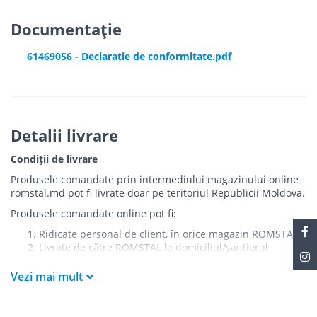
Documentație
61469056 - Declaratie de conformitate.pdf
Detalii livrare
Condiții de livrare
Produsele comandate prin intermediului magazinului online
romstal.md pot fi livrate doar pe teritoriul Republicii Moldova.
Produsele comandate online pot fi:
Ridicate personal de client, în orice magazin ROMSTAL
Livrate de către ROMSTAL la domiciliul/șantierul
clientului în următoarele condiții:
Vezi mai mult
Livrarea produselor se efectuează în cel mai apropiat
punct de acces pentru camionul de marfă față de
adresa de livrare - la intrarea în bloc/curte, la intrarea