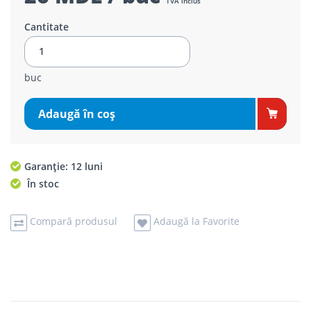
TVA inclus
Cantitate
buc
Adaugă în coş
Garanție: 12 luni
În stoc
Compară produsul
Adaugă la Favorite