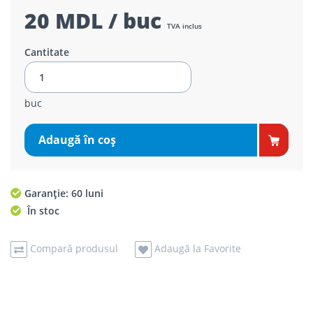
20 MDL / buc
TVA inclus
Cantitate
buc
Adaugă în coş
Garanție: 60 luni
În stoc
Compară produsul
Adaugă la Favorite