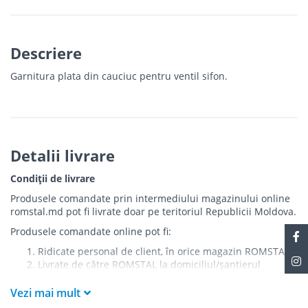
Descriere
Garnitura plata din cauciuc pentru ventil sifon.
Detalii livrare
Condiții de livrare
Produsele comandate prin intermediului magazinului online
romstal.md pot fi livrate doar pe teritoriul Republicii Moldova.
Produsele comandate online pot fi:
Ridicate personal de client, în orice magazin ROMSTAL
Livrate de către ROMSTAL la domiciliul/șantierul
clientului în următoarele condiții:
Vezi mai mult
Livrarea produselor se efectuează în cel mai apropiat