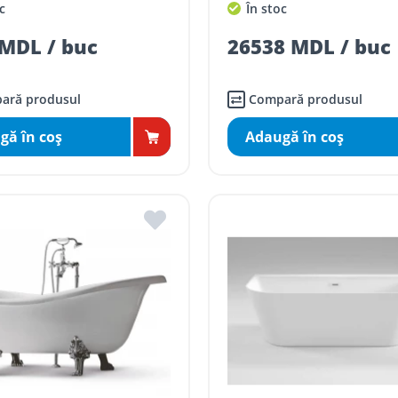
c
În stoc
MDL / buc
26538 MDL / buc
ară produsul
Compară produsul
gă în coş
Adaugă în coş