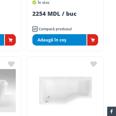
În stoc
2254 MDL / buc
Compară produsul
Adaugă în coş