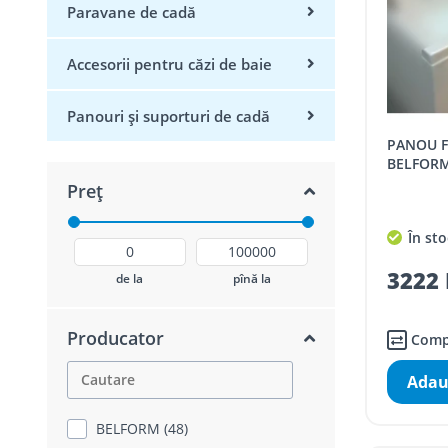
Paravane de cadă
Accesorii pentru căzi de baie
Panouri și suporturi de cadă
PANOU FRONTAL PENTRU CADA
BELFORM
Preț
În sto
3222 
de la
pînă la
Producator
Comp
Adau
BELFORM (48)