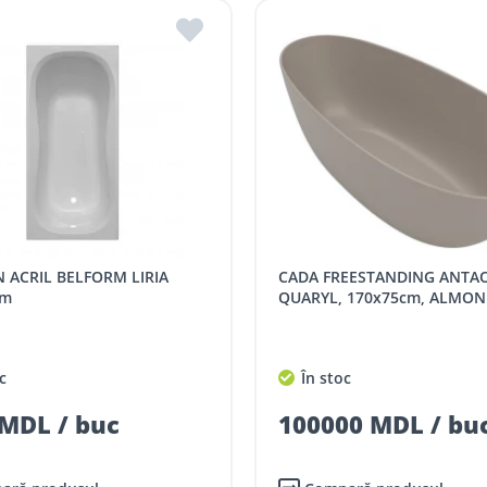
CADA FREESTANDING ANTAO,
cm
QUARYL, 170x75cm, ALMO
c
În stoc
MDL / buc
100000 MDL / bu