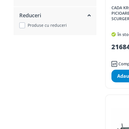
CADA KRONER EPOKA, ACRIL, CU
PICIOAR
Reduceri
SCURGER
Produse cu reduceri
În sto
21684
Comp
Adau