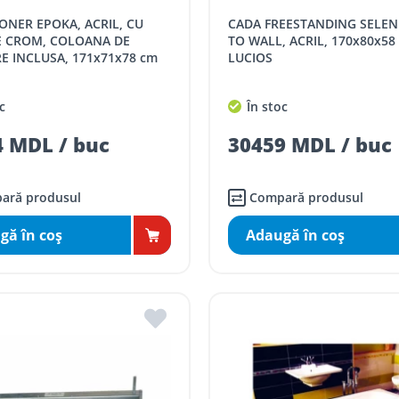
CADA FREESTANDING SELENE BACK
E CROM, COLOANA DE
TO WALL, ACRIL, 170x80x58
E INCLUSA, 171x71x78 cm
LUCIOS
c
În stoc
 MDL / buc
30459 MDL / buc
ară produsul
Compară produsul
gă în coş
Adaugă în coş