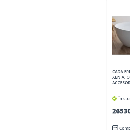
CADA FREESTANDING KRONER
XENIA, O
ACCESORI
În sto
26530
Comp