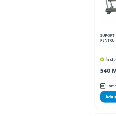
SUPORT METALIC IDEAL STANDARD
PENTRU 
În sto
540 M
Comp
Adau