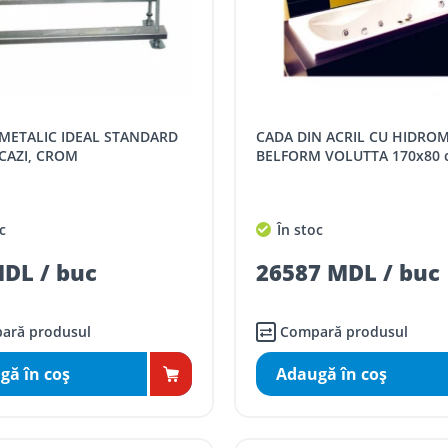
CADA DIN ACRIL CU HIDROMASAJ (S1)
CAZI, CROM
BELFORM VOLUTTA 170x80 
c
În stoc
DL / buc
26587 MDL / buc
ară produsul
Compară produsul
gă în coş
Adaugă în coş