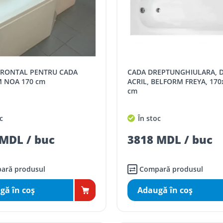
CADA DREPTUNGHIULARA, DIN
 NOA 170 cm
ACRIL, BELFORM FREYA, 170
cm
c
În stoc
MDL / buc
3818 MDL / buc
ară produsul
Compară produsul
gă în coş
Adaugă în coş