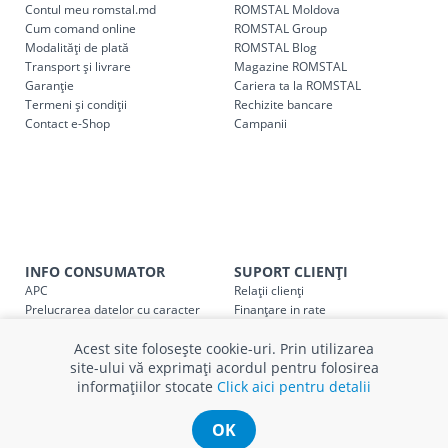
Contul meu romstal.md
ROMSTAL Moldova
Pentru livrarea la adresa indicată de client, sunt în vigoare
Cum comand online
ROMSTAL Group
următoarele tarife:
Modalități de plată
ROMSTAL Blog
Transport și livrare
Magazine ROMSTAL
Garanție
Cariera ta la ROMSTAL
Cod
Denumire serviciu TRANSPORT
Termeni și condiții
Rechizite bancare
Contact e-Shop
Campanii
SER08409
Taxa transport țară (se calculează pentru distan
Taxa transport
Chisinau si suburbii
pentru
come
5000 lei
(comanda online, comanda m
Taxa transport
Chișinau
, pentru
comenzi mai m
SER08410
(comanda online, comanda magaz
INFO CONSUMATOR
SUPORT CLIENȚI
APC
Relații clienți
Taxa transport
suburbii
pentru
comenzi mai mi
SER08411
Prelucrarea datelor cu caracter
Finanțare in rate
(comanda online, comanda magaz
personal
Părerea ta contează!
Acest site folosește cookie-uri. Prin utilizarea
Politica cookie
Schimb și retur produse
site-ului vă exprimați acordul pentru folosirea
Certificat Cadou
Intrebări frecvente
informațiilor stocate
Click aici pentru detalii
Service
Service ECOSOFT
* Toate prețurile includ TVA
Contact
OK