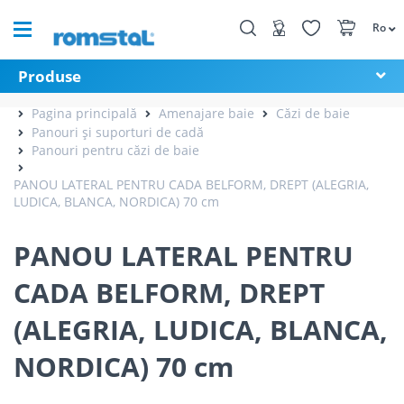
Ro
Produse
Pagina principală
Amenajare baie
Căzi de baie
Panouri și suporturi de cadă
Panouri pentru căzi de baie
PANOU LATERAL PENTRU CADA BELFORM, DREPT (ALEGRIA,
LUDICA, BLANCA, NORDICA) 70 cm
PANOU LATERAL PENTRU
CADA BELFORM, DREPT
(ALEGRIA, LUDICA, BLANCA,
NORDICA) 70 cm