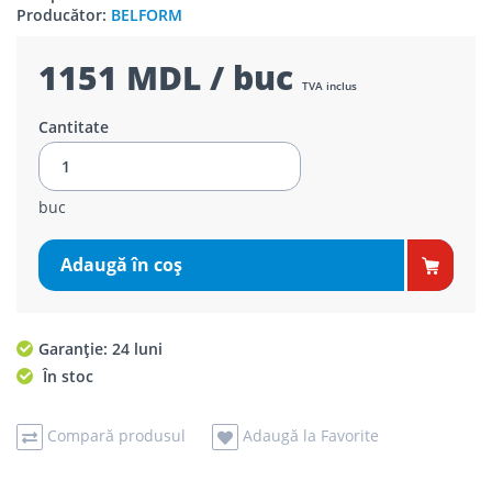
Producător:
BELFORM
1151 MDL / buc
TVA inclus
Cantitate
buc
Adaugă în coş
Garanție: 24 luni
În stoc
Compară produsul
Adaugă la Favorite