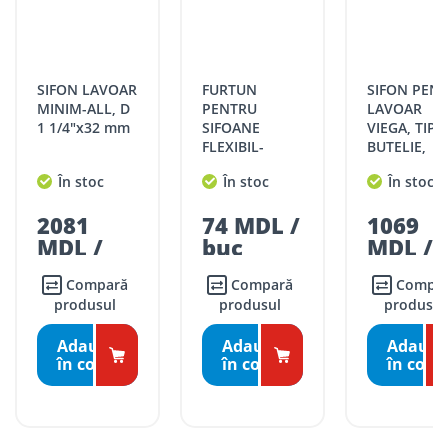
CHIȘINĂU:
str. Stefan cel Mare
Filiala
Soroca
127/B, Soroca 3006, R.
Livrările în Chișinău se pot face în aceeași zi, sau în ziua
SOROCA
Moldova
următoare, în funcție de disponibilitatea transportului de
livrare.
str. Independenței 146,
SIFON LAVOAR
FURTUN
SIFON PENTRU
Edineț
Filiala EDINEȚ
MD 4601, Edineț, R.
Livrările se efectuiază în intervalul orar:
MINIM-ALL, D
PENTRU
LAVOAR
Moldova
1 1/4"x32 mm
SIFOANE
VIEGA, TIP
Luni – vineri: 09:00 – 17:00
FLEXIBIL-
BUTELIE,
Stradela Morii 8, MD
Sâmbătă: 09:00 – 15:00.
Filiala
EXTENSIBIL 1
ALAMA CRO
Strășeni
3701, Strășeni, R.
STRĂȘENI
ȚARĂ:
În stoc
În stoc
În stoc
1/2"x40/50
FARA VENTI
Moldova
L800-1550 mm
1/4"x32
Livrările GRATUITE în țară se pot efectua în 1-7 zile lucrătoare,
str. Mihail
2081
74 MDL /
1069
(K116)
în funcție de graficul de livrări la magazinele ROMSTAL.
Filiala
Kogâlniceanu 2,
MDL /
buc
MDL /
Hîncești
Hîncești
MD3401, Hîncești,
Livrările CONTRA COST în țară se pot face în 1-3 zile
buc
buc
R.Moldova
lucrătoare, în funcție de disponibilitatea transportului de
Compară
Compară
Compară
livrare.
produsul
str. Heciului 2A, MD
produsul
produsul
Bălți
Filiala BĂLȚI
3100, Bălți, R. Moldova
Livrările se fac în intervalul orar:
Adaugă
Adaugă
Adaugă
Luni – vineri: 09:00 – 17:00.
în coş
în coş
în coş
Tarife livrare*
Comenzile sub 5000 lei pentru mun. Chișinău, r. Ialoveni și
r. Strășeni, pot fi ridicate GRATUIT din cel mai apropiat