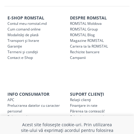
magazin ROMSTAL.
Comenzile pentru celelalte localități și raioane din țară,
indiferent de sumă, pot fi ridicate GRATUIT, săptămânal, din
E-SHOP ROMSTAL
DESPRE ROMSTAL
Contul meu romstal.md
ROMSTAL Moldova
cel mai apropiat magazin ROMSTAL.
Cum comand online
ROMSTAL Group
Pentru livrarea la adresa indicată de client, sunt în vigoare
Modalități de plată
ROMSTAL Blog
următoarele tarife:
Transport și livrare
Magazine ROMSTAL
Garanție
Cariera ta la ROMSTAL
Termeni și condiții
Cod
Rechizite bancare
Denumire serviciu TRANSPORT
Contact e-Shop
Campanii
SER08409
Taxa transport țară (se calculează pentru distan
Taxa transport
Chisinau si suburbii
pentru
come
5000 lei
(comanda online, comanda m
INFO CONSUMATOR
SUPORT CLIENȚI
Taxa transport
Chișinau
, pentru
comenzi mai m
SER08410
APC
Relații clienți
(comanda online, comanda magaz
Prelucrarea datelor cu caracter
Finanțare in rate
personal
Părerea ta contează!
Taxa transport
suburbii
pentru
comenzi mai mi
Politica cookie
Schimb și retur produse
SER08411
(comanda online, comanda magaz
Certificat Cadou
Intrebări frecvente
Acest site folosește cookie-uri. Prin utilizarea
Service
site-ului vă exprimați acordul pentru folosirea
Service ECOSOFT