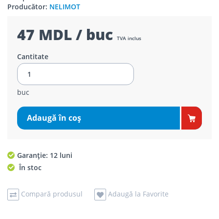
Producător:
NELIMOT
47 MDL / buc
TVA inclus
Cantitate
buc
Adaugă în coş
Garanție: 12 luni
În stoc
Compară produsul
Adaugă la Favorite