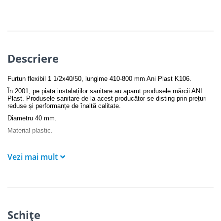
Descriere
Furtun flexibil 1 1/2x40/50, lungime 410-800 mm Ani Plast K106.
În 2001,
pe piața instalațiilor sanitare au aparut
produsele mărcii ANI
Plast. Produsele sanitare de la acest producător se disting prin prețuri
reduse și performanțe de înaltă calitate.
Diametru 40 mm.
Material plastic.
Vezi mai mult
Schiţe