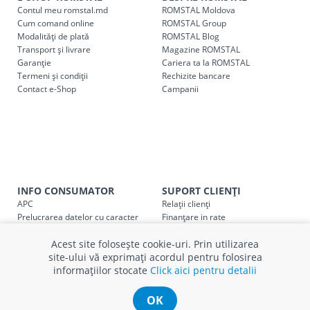
Contul meu romstal.md
ROMSTAL Moldova
Pentru livrarea la adresa indicată de client, sunt în vigoare
Cum comand online
ROMSTAL Group
următoarele tarife:
Modalități de plată
ROMSTAL Blog
Transport și livrare
Magazine ROMSTAL
Garanție
Cariera ta la ROMSTAL
Cod
Denumire serviciu TRANSPORT
Termeni și condiții
Rechizite bancare
Contact e-Shop
Campanii
SER08409
Taxa transport țară (se calculează pentru distan
Taxa transport
Chisinau si suburbii
pentru
come
5000 lei
(comanda online, comanda m
Taxa transport
Chișinau
, pentru
comenzi mai m
SER08410
(comanda online, comanda magaz
INFO CONSUMATOR
SUPORT CLIENȚI
APC
Relații clienți
Taxa transport
suburbii
pentru
comenzi mai mi
SER08411
Prelucrarea datelor cu caracter
Finanțare in rate
(comanda online, comanda magaz
personal
Părerea ta contează!
Acest site folosește cookie-uri. Prin utilizarea
Politica cookie
Schimb și retur produse
site-ului vă exprimați acordul pentru folosirea
Certificat Cadou
Intrebări frecvente
informațiilor stocate
Click aici pentru detalii
Service
Service ECOSOFT
* Toate prețurile includ TVA
Contact
OK