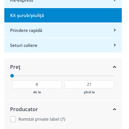
Fix-express
Kit șurub/piuliță
Prindere rapidă
Seturi coliere
Preț
de la
pînă la
Producator
Romstal private label (7)