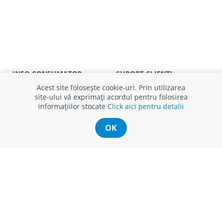
INFO CONSUMATOR
SUPORT CLIENȚI
APC
Relații clienți
Acest site folosește cookie-uri. Prin utilizarea
Prelucrarea datelor cu caracter
Finanțare in rate
site-ului vă exprimați acordul pentru folosirea
personal
Părerea ta contează!
informațiilor stocate
Click aici pentru detalii
Politica cookie
Schimb și retur produse
Certificat Cadou
Intrebări frecvente
OK
Service
Service ECOSOFT
Contact