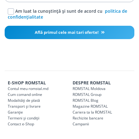
Am luat la cunoștință și sunt de acord cu
politica de
confidențialitate
Află primul cele mai tari oferte!
E-SHOP ROMSTAL
DESPRE ROMSTAL
Contul meu romstal.md
ROMSTAL Moldova
Cum comand online
ROMSTAL Group
Modalități de plată
ROMSTAL Blog
Transport și livrare
Magazine ROMSTAL
Garanție
Cariera ta la ROMSTAL
Termeni și condiții
Rechizite bancare
Contact e-Shop
Campanii