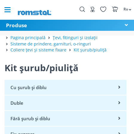
Ro
Produse
Pagina principală
Țevi, fitinguri și izolații
Sisteme de prindere, garnituri, o-ringuri
Coliere țevi și sisteme fixare
Kit șurub/piuliță
Kit șurub/piuliță
Cu șurub și diblu
Duble
Fără șurub și diblu