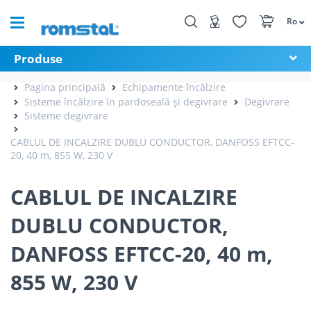
Ro
Produse
Pagina principală
Echipamente încălzire
Sisteme încălzire în pardoseală și degivrare
Degivrare
Sisteme degivrare
CABLUL DE INCALZIRE DUBLU CONDUCTOR, DANFOSS EFTCC-
20, 40 m, 855 W, 230 V
CABLUL DE INCALZIRE
DUBLU CONDUCTOR,
DANFOSS EFTCC-20, 40 m,
855 W, 230 V