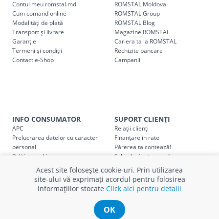
Contul meu romstal.md
ROMSTAL Moldova
Pentru livrarea la adresa indicată de client, sunt în vigoare
Cum comand online
ROMSTAL Group
următoarele tarife:
Modalități de plată
ROMSTAL Blog
Transport și livrare
Magazine ROMSTAL
Garanție
Cariera ta la ROMSTAL
Cod
Denumire serviciu TRANSPORT
Termeni și condiții
Rechizite bancare
Contact e-Shop
Campanii
SER08409
Taxa transport țară (se calculează pentru distan
Taxa transport
Chisinau si suburbii
pentru
come
5000 lei
(comanda online, comanda m
Taxa transport
Chișinau
, pentru
comenzi mai m
INFO CONSUMATOR
SUPORT CLIENȚI
SER08410
(comanda online, comanda magaz
APC
Relații clienți
Prelucrarea datelor cu caracter
Finanțare in rate
Taxa transport
suburbii
pentru
comenzi mai mi
personal
Părerea ta contează!
SER08411
(comanda online, comanda magaz
Politica cookie
Schimb și retur produse
Certificat Cadou
Intrebări frecvente
Acest site folosește cookie-uri. Prin utilizarea
Service
site-ului vă exprimați acordul pentru folosirea
Service ECOSOFT
informațiilor stocate
Click aici pentru detalii
Contact
* Toate prețurile includ TVA
OK