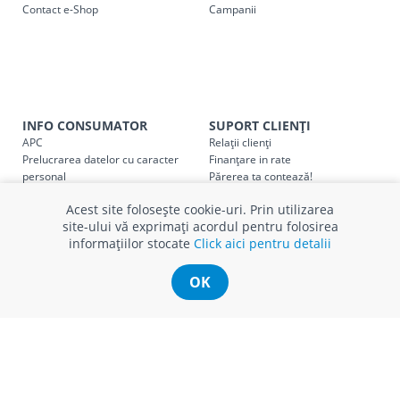
Contact e-Shop
Campanii
SER08409
Taxa transport țară (se calculează pentru distan
Taxa transport
Chisinau si suburbii
pentru
come
5000 lei
(comanda online, comanda m
Taxa transport
Chișinau
, pentru
comenzi mai m
SER08410
INFO CONSUMATOR
SUPORT CLIENȚI
(comanda online, comanda magaz
APC
Relații clienți
Prelucrarea datelor cu caracter
Finanțare in rate
Taxa transport
suburbii
pentru
comenzi mai mi
SER08411
personal
Părerea ta contează!
(comanda online, comanda magaz
Politica cookie
Schimb și retur produse
Acest site folosește cookie-uri. Prin utilizarea
Certificat Cadou
Intrebări frecvente
site-ului vă exprimați acordul pentru folosirea
Service
informațiilor stocate
Click aici pentru detalii
Service ECOSOFT
Contact
* Toate prețurile includ TVA
OK
© Romstal 2026