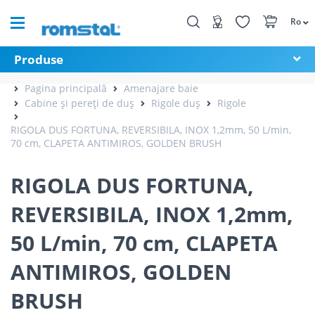
Ro
Produse
Pagina principală
Amenajare baie
Cabine și pereți de duș
Rigole duș
Rigole
RIGOLA DUS FORTUNA, REVERSIBILA, INOX 1,2mm, 50 L/min,
70 cm, CLAPETA ANTIMIROS, GOLDEN BRUSH
RIGOLA DUS FORTUNA,
REVERSIBILA, INOX 1,2mm,
50 L/min, 70 cm, CLAPETA
ANTIMIROS, GOLDEN
BRUSH