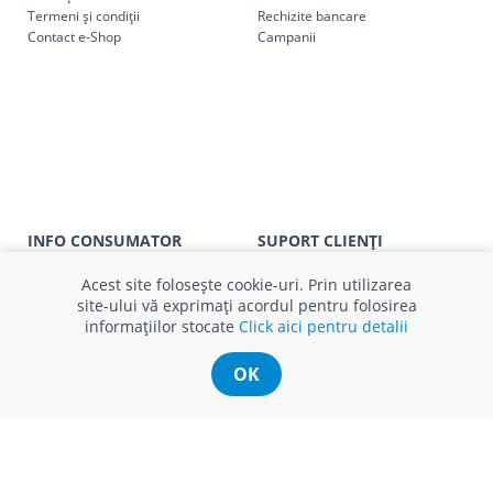
Termeni și condiții
Rechizite bancare
Contact e-Shop
Campanii
INFO CONSUMATOR
SUPORT CLIENȚI
APC
Relații clienți
Prelucrarea datelor cu caracter
Finanțare in rate
Acest site folosește cookie-uri. Prin utilizarea
personal
Părerea ta contează!
site-ului vă exprimați acordul pentru folosirea
Politica cookie
Schimb și retur produse
informațiilor stocate
Click aici pentru detalii
Certificat Cadou
Intrebări frecvente
Service
OK
Service ECOSOFT
Contact