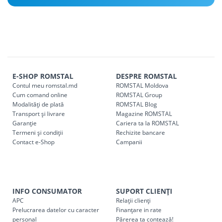
E-SHOP ROMSTAL
DESPRE ROMSTAL
Contul meu romstal.md
ROMSTAL Moldova
Cum comand online
ROMSTAL Group
Modalități de plată
ROMSTAL Blog
Transport și livrare
Magazine ROMSTAL
Garanție
Cariera ta la ROMSTAL
Termeni și condiții
Rechizite bancare
Contact e-Shop
Campanii
INFO CONSUMATOR
SUPORT CLIENȚI
APC
Relații clienți
Prelucrarea datelor cu caracter
Finanțare in rate
personal
Părerea ta contează!