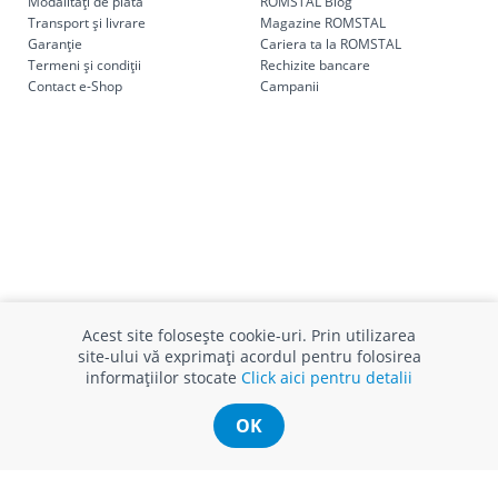
Modalități de plată
ROMSTAL Blog
Transport și livrare
Magazine ROMSTAL
Garanție
Cariera ta la ROMSTAL
Termeni și condiții
Rechizite bancare
Contact e-Shop
Campanii
INFO CONSUMATOR
SUPORT CLIENȚI
Acest site folosește cookie-uri. Prin utilizarea
APC
Relații clienți
site-ului vă exprimați acordul pentru folosirea
Prelucrarea datelor cu caracter
Finanțare in rate
informațiilor stocate
Click aici pentru detalii
personal
Părerea ta contează!
Politica cookie
Schimb și retur produse
OK
Certificat Cadou
Intrebări frecvente
Service
Service ECOSOFT
Contact