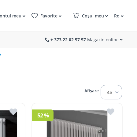
ontul meu
Favorite
Coșul meu
Ro
+ 373 22 02 57 57
Magazin online
e
Afișare
45
52 %