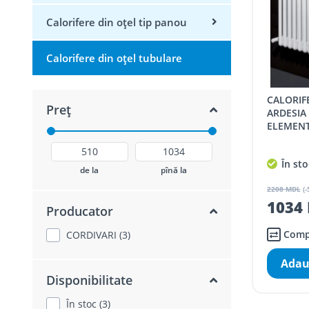
Calorifere din oțel tip panou
Calorifere din oțel tubulare
CALORIFER DIN OTEL TUBULAR
Preț
ARDESIA 
ELEMENT
În sto
de la
pînă la
2208 MDL
(-
1034 
Producator
Comp
CORDIVARI (3)
Adau
Disponibilitate
În stoc (3)