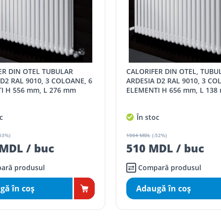
CALORIFER DIN OTEL, TUBULAR
D2 RAL 9010, 3 COLOANE, 6
ARDESIA D2 RAL 9010, 3 CO
I H 556 mm, L 276 mm
ELEMENTI H 656 mm, L 138
c
În stoc
53%)
1064 MDL
(-52%)
MDL / buc
510 MDL / buc
ară produsul
Compară produsul
gă în coş
Adaugă în coş