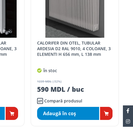
CALORIFER DIN OTEL, TUBULAR
LOANE, 3
ARDESIA D2 RAL 9010, 4 COLOANE, 3
 mm
ELEMENTI H 656 mm, L 138 mm
În stoc
1235 MDL
(-52%)
590 MDL / buc
Compară produsul
Adaugă în coş