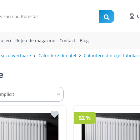
C
uceri
Rețea de magazine
Contact
Blog
 și convectoare
Calorifere din oțel
Calorifere din oțel tubular
e
Implicit
52 %