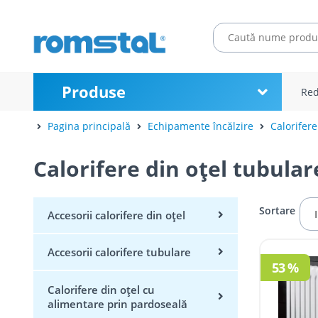
Produse
Red
Pagina principală
Echipamente încălzire
Calorifere
Calorifere din oțel tubular
Sortare
Accesorii calorifere din oțel
Accesorii calorifere tubulare
53 %
Calorifere din oțel cu
alimentare prin pardoseală