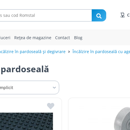
C
uceri
Rețea de magazine
Contact
Blog
călzire în pardoseală și degivrare
Încălzire în pardoseală cu ag
n pardoseală
Implicit