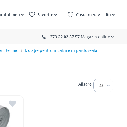
ontul meu
Favorite
Coșul meu
Ro
+ 373 22 02 57 57
Magazin online
ent termic
Izolație pentru încălzire în pardoseală
Afișare
45