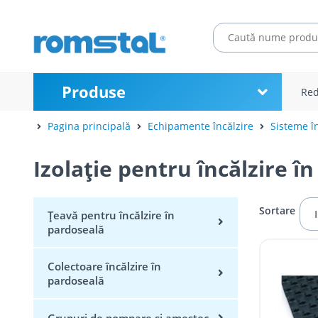
Produse
Red
Pagina principală
Echipamente încălzire
Sisteme în
Izolație pentru încălzire î
Sortare
Țeavă pentru încălzire în
pardoseală
Colectoare încălzire în
pardoseală
Grupuri de pompare și amestec