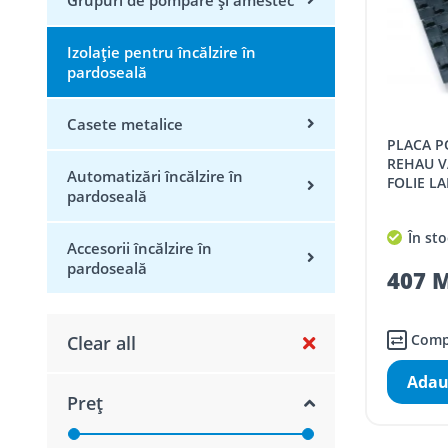
Izolație pentru încălzire în
pardoseală
Casete metalice
PLACA POLISTIREN CU NUTURI,
REHAU V
Automatizări încălzire în
FOLIE L
pardoseală
În sto
Accesorii încălzire în
pardoseală
407 M
Comp
Clear all
Adau
Preț