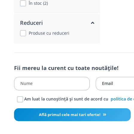
În stoc (2)
Reduceri
Produse cu reduceri
Fii mereu la curent cu toate noutățile!
Am luat la cunoștință și sunt de acord cu
politica de
Află primul cele mai tari oferte!