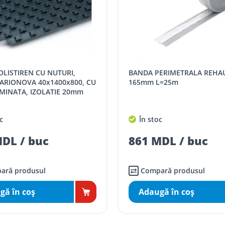
BANDA PERIMETRALA REHAU 8x150-
ARIONOVA 40x1400x800, CU
165mm L=25m
AMINATA, IZOLATIE 20mm
c
În stoc
DL / buc
861 MDL / buc
ară produsul
Compară produsul
gă în coş
Adaugă în coş