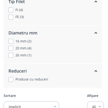
Tip Filet
FI (4)
FE (3)
Diametru mm
16 mm (2)
20 mm (4)
26 mm (1)
Reduceri
Produse cu reduceri
Sortare
Afișare
Implicit
45