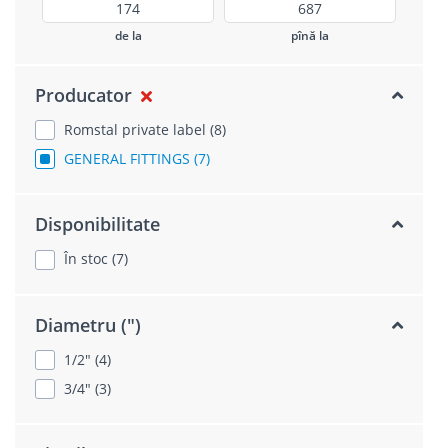
de la
pînă la
Producator
Romstal private label (8)
GENERAL FITTINGS (7)
Disponibilitate
În stoc (7)
Diametru (")
1/2" (4)
3/4" (3)