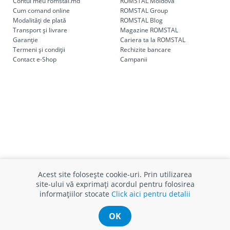
Contul meu romstal.md
ROMSTAL Moldova
Cum comand online
ROMSTAL Group
Modalități de plată
ROMSTAL Blog
Transport și livrare
Magazine ROMSTAL
Garanție
Cariera ta la ROMSTAL
Termeni și condiții
Rechizite bancare
Contact e-Shop
Campanii
INFO CONSUMATOR
SUPORT CLIENȚI
Acest site folosește cookie-uri. Prin utilizarea
APC
Relații clienți
site-ului vă exprimați acordul pentru folosirea
Prelucrarea datelor cu caracter
Finanțare in rate
informațiilor stocate
Click aici pentru detalii
personal
Părerea ta contează!
Politica cookie
Schimb și retur produse
OK
Certificat Cadou
Intrebări frecvente
Service