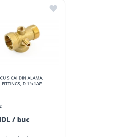
FITTINGS, D 1"x1/4"
c
DL / buc