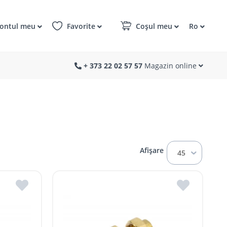
ontul meu
Favorite
Coșul meu
Ro
+ 373 22 02 57 57
Magazin online
Afișare
45