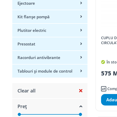
Ejectoare
Kit flanșe pompă
Plutitor electric
CUPLU DIN BRONZ PENTRU POMPA
CIRCULAT
Presostat
Racorduri antivibrante
În sto
Tablouri și module de control
575 M
Comp
Clear all
Adau
Preț