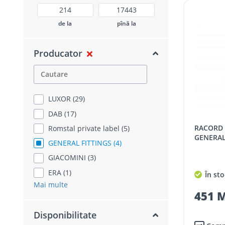
de la
pînă la
Producator
LUXOR (29)
DAB (17)
RACORD CU 5 CAI DIN ALAMA,
Romstal private label (5)
GENERAL 
GENERAL FITTINGS (4)
GIACOMINI (3)
ERA (1)
În sto
Mai multe
451 M
Disponibilitate