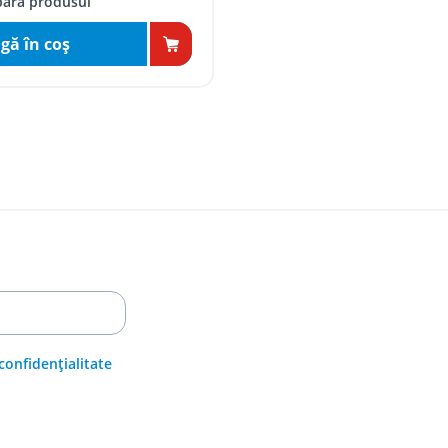
ară produsul
gă în coş
 confidențialitate