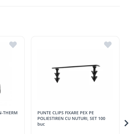
dova
ldova
R.Moldova
in ROMSTAL.
mai apropiat magazin ROMSTAL.
PUNTE CLIPS FIXARE PEX PE
DIBLURI PENTRU 
POLIESTIREN CU NUTURI, SET 100
buc