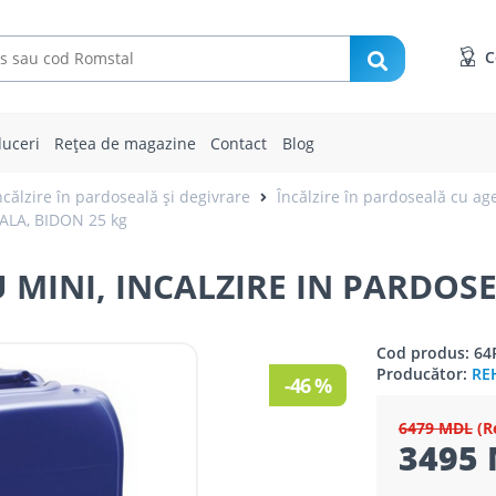
C
uceri
Rețea de magazine
Contact
Blog
călzire în pardoseală și degivrare
Încălzire în pardoseală cu ag
ALA, BIDON 25 kg
 MINI, INCALZIRE IN PARDOSE
Cod produs: 64
Producător:
RE
-46 %
6479 MDL
(R
3495 