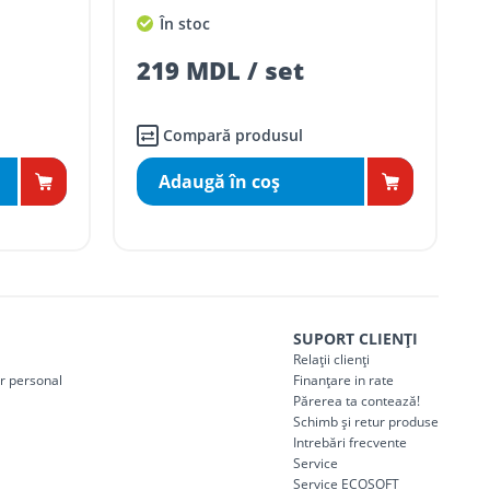
În stoc
219 MDL / set
Compară produsul
Adaugă în coş
SUPORT CLIENȚI
Relații clienți
er personal
Finanțare in rate
Părerea ta contează!
Schimb și retur produse
Intrebări frecvente
Service
Service ECOSOFT