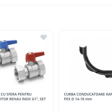
str. Stefan cel Mare 127/B, Soroca 3006, R. Mol
str. Independenței 146, MD 4601, Edineț, R. Mo
Stradela Morii 8, MD 3701, Strășeni, R. Moldova
are, în funcție de graficul de livrări la magazinele ROMSTAL.
str. Mihail Kogâlniceanu 2, MD3401, Hîncești, 
re, în funcție de disponibilitatea transportului de livrare.
str. Heciului 2A, MD 3100, Bălți, R. Moldova
i r. Strășeni, pot fi ridicate GRATUIT din cel mai apropiat magaz
 indiferent de sumă, pot fi ridicate GRATUIT, săptămânal, din cel 
 următoarele tarife:
SPORT
Tarif, MDL cu TVA
CURBA CONDUCATOARE KAN-THERM
distanța tur - retur)
5 / km / directie
ITOR REHAU INOX G1", SET
PEX D 14-18 mm
comenzi mai mari de
da magazin)
gratis