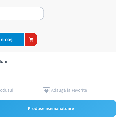
în coş
luni
odusul
Adaugă la Favorite
Produse asemănătoare