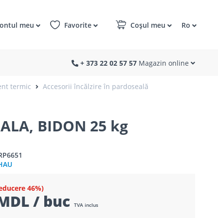
ontul meu
Favorite
Coșul meu
Ro
+ 373 22 02 57 57
Magazin online
ent termic
Accesorii încălzire în pardoseală
ALA, BIDON 25 kg
RP6651
HAU
educere 46%)
MDL / buc
TVA inclus