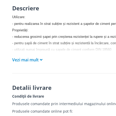
Descriere
Utilizare:
- pentru realizarea în strat subțire și rezistent a șapelor de ciment p
Proprietăți:
- reducerea grosimii șapei prin creșterea rezistenței la rupere și a re
- pentru șapă de ciment în strat subțire și rezistentă la încărcare, 
- utilizați numai împreună cu șapele de ciment conform DIN 18560
- consum: 0,2 kg pe m² de suprafață și cm grosime șapă
Vezi mai mult
Detalii livrare
Condiții de livrare
Produsele comandate prin intermediului magazinului online r
Produsele comandate online pot fi: