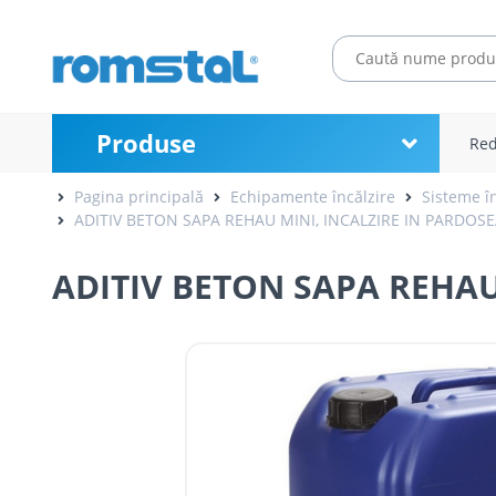
Produse
Red
Pagina principală
Echipamente încălzire
Sisteme în
ADITIV BETON SAPA REHAU MINI, INCALZIRE IN PARDOSE
ADITIV BETON SAPA REHAU