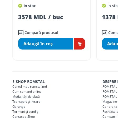
În stoc
În sto
Taxa transport
Chișinau
, pentru
comenzi 
SER08410
3578 MDL / buc
1378 
(comanda online, comanda m
Taxa transport
suburbii
pentru
comenzi m
SER08411
(comanda online, comanda m
Compară produsul
Comp
Adaugă în coş
Adau
* Toate prețurile includ TVA
E-SHOP ROMSTAL
DESPRE
Contul meu romstal.md
ROMSTAL 
Cum comand online
ROMSTAL 
Modalități de plată
ROMSTAL 
Transport și livrare
Magazine
Garanție
Cariera t
Termeni și condiții
Rechizite 
Contact e-Shop
Campanii