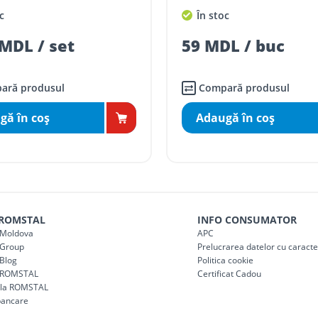
c
În stoc
mai mici de 5000 lei
MDL / set
59 MDL / buc
agazin)
100
ai mici de 5000 lei
agazin)
150
ară produsul
Compară produsul
gă în coş
Adaugă în coş
 ROMSTAL
INFO CONSUMATOR
Moldova
APC
Group
Prelucrarea datelor cu caract
Blog
Politica cookie
 ROMSTAL
Certificat Cadou
a la ROMSTAL
bancare