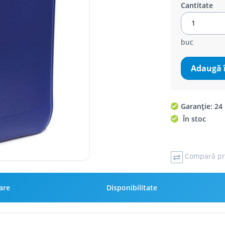
Cantitate
buc
Adaugă 
Garanție: 24 
În stoc
Compară pr
rare
Disponibilitate