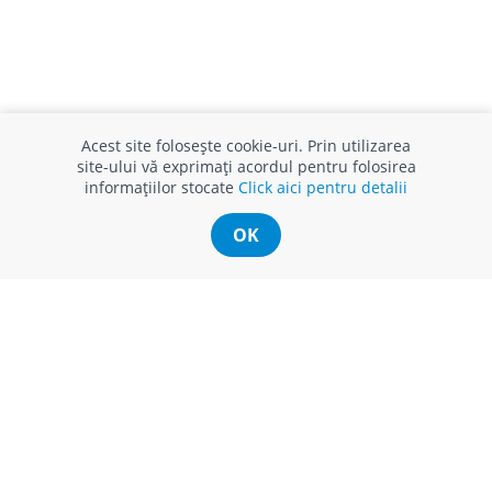
Acest site folosește cookie-uri. Prin utilizarea
site-ului vă exprimați acordul pentru folosirea
informațiilor stocate
Click aici pentru detalii
INFO CONSUMATOR
SUPORT CLIENȚI
APC
Relații clienți
OK
Prelucrarea datelor cu caracter
Finanțare in rate
personal
Părerea ta contează!
Politica cookie
Schimb și retur produse
Certificat Cadou
Intrebări frecvente
Service
Service ECOSOFT
Contact