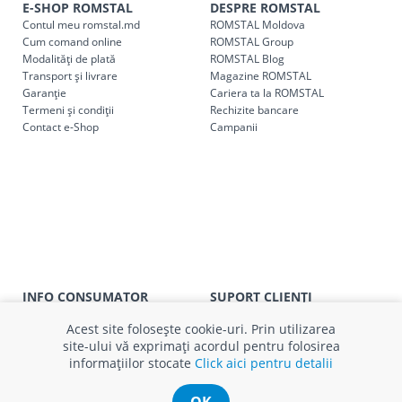
E-SHOP ROMSTAL
DESPRE ROMSTAL
Contul meu romstal.md
ROMSTAL Moldova
Cum comand online
ROMSTAL Group
Modalități de plată
ROMSTAL Blog
Transport și livrare
Magazine ROMSTAL
Garanție
Cariera ta la ROMSTAL
Termeni și condiții
Rechizite bancare
Contact e-Shop
Campanii
INFO CONSUMATOR
SUPORT CLIENȚI
APC
Relații clienți
Acest site folosește cookie-uri. Prin utilizarea
Prelucrarea datelor cu caracter
Finanțare in rate
site-ului vă exprimați acordul pentru folosirea
personal
Părerea ta contează!
informațiilor stocate
Click aici pentru detalii
Politica cookie
Schimb și retur produse
Certificat Cadou
Intrebări frecvente
Service