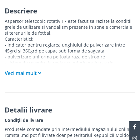
Descriere
Aspersor telescopic rotativ T7 este facut sa reziste la conditii
grele de utilizare si vandalism prezente in zonele comerciale
si terenurile de fotbal.
Caracteristici:
- indicator pentru reglarea unghiului de pulverizare intre
45grd si 360grd pe capac sub forma de sageata
- pulverizare uniforma pe toata raza de stropire
- sistem de revenire la reglarea anterioara in caz de
vantalizare a aspersorului
Vezi mai mult
- supapa de sens impiedica drenarea apei de la aspensorul
aflat la cota cea mai scazuta, mentinand lateralele incarcate
cu apa
- dispune de o garnitura de etansare turnata pentru o mai
mare rezistenta la impuritati
Detalii livrare
Condiții de livrare
Produsele comandate prin intermediului magazinului online
romstal.md pot fi livrate doar pe teritoriul Republicii Moldova.