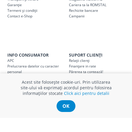
Garanție
Cariera ta la ROMSTAL
Termeni și condiții
Cod
Rechizite bancare
Denumire serviciu TRANSPORT
Contact e-Shop
Campanii
SER08409
Taxa transport țară (se calculează pentru distan
Taxa transport
Chisinau si suburbii
pentru
come
5000 lei
(comanda online, comanda m
Taxa transport
Chișinau
, pentru
comenzi mai m
INFO CONSUMATOR
SUPORT CLIENȚI
SER08410
(comanda online, comanda magaz
APC
Relații clienți
Prelucrarea datelor cu caracter
Finanțare in rate
personal
Părerea ta contează!
Taxa transport
suburbii
pentru
comenzi mai mi
SER08411
Politica cookie
Schimb și retur produse
(comanda online, comanda magaz
Acest site folosește cookie-uri. Prin utilizarea
Certificat Cadou
Intrebări frecvente
site-ului vă exprimați acordul pentru folosirea
Service
informațiilor stocate
Click aici pentru detalii
Service ECOSOFT
Contact
OK
* Toate prețurile includ TVA