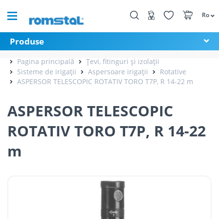
Ro
Produse
Pagina principală
Țevi, fitinguri și izolații
Sisteme de irigații
Aspersoare irigații
Rotative
ASPERSOR TELESCOPIC ROTATIV TORO T7P, R 14-22 m
ASPERSOR TELESCOPIC
ROTATIV TORO T7P, R 14-22
m