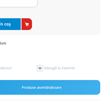
în coş
luni
odusul
Adaugă la Favorite
Produse asemănătoare