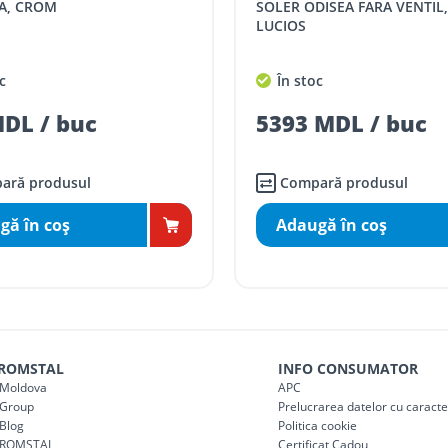
A, CROM
SOLER ODISEA FARA VENTIL
LUCIOS
comenzi mai mari de
da magazin)
gratis
c
În stoc
mai mici de 5000 lei
DL / buc
5393 MDL / buc
agazin)
100
ai mici de 5000 lei
agazin)
150
ară produsul
Compară produsul
gă în coş
Adaugă în coş
 ROMSTAL
INFO CONSUMATOR
Moldova
APC
Group
Prelucrarea datelor cu caract
Blog
Politica cookie
 ROMSTAL
Certificat Cadou