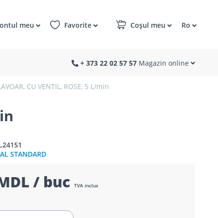
ontul meu
Favorite
Coșul meu
Ro
+ 373 22 02 57 57
Magazin online
AVOAR, CU VENTIL, ROSE, 5 L/min
in
L24151
EAL STANDARD
MDL / buc
TVA inclus