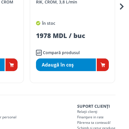
, CROM
RIK, CROM, 3,8 L/min
În stoc
1978 MDL / buc
Compară produsul
Adaugă în coş
SUPORT CLIENȚI
Relații clienți
er personal
Finanțare in rate
Părerea ta contează!
Schimb și retur produse