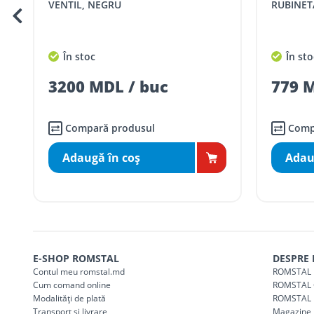
VENTIL, NEGRU
RUBINET
Taxa transport
Chisinau si suburbii
pentru
5000 lei
(comanda online, coman
În stoc
În sto
Taxa transport
Chișinau
, pentru
comenzi 
SER08410
3200 MDL / buc
779 M
(comanda online, comanda m
Taxa transport
suburbii
pentru
comenzi m
SER08411
(comanda online, comanda m
Compară produsul
Comp
Adaugă în coş
Adau
* Toate prețurile includ TVA
E-SHOP ROMSTAL
DESPRE
Contul meu romstal.md
ROMSTAL 
Cum comand online
ROMSTAL 
Modalități de plată
ROMSTAL 
Transport și livrare
Magazine