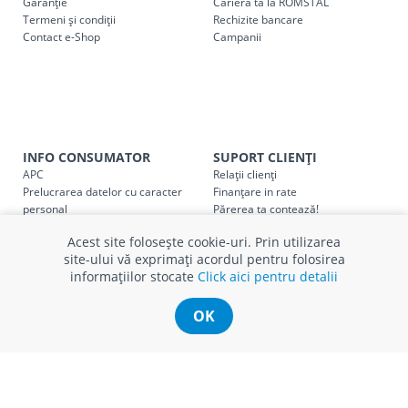
Garanție
Cariera ta la ROMSTAL
Termeni și condiții
Cod
Rechizite bancare
Denumire serviciu TRANSPORT
Contact e-Shop
Campanii
SER08409
Taxa transport țară (se calculează pentru distan
Taxa transport
Chisinau si suburbii
pentru
come
5000 lei
(comanda online, comanda m
Taxa transport
Chișinau
, pentru
comenzi mai m
INFO CONSUMATOR
SUPORT CLIENȚI
SER08410
(comanda online, comanda magaz
APC
Relații clienți
Prelucrarea datelor cu caracter
Finanțare in rate
personal
Părerea ta contează!
Taxa transport
suburbii
pentru
comenzi mai mi
SER08411
Politica cookie
Schimb și retur produse
(comanda online, comanda magaz
Acest site folosește cookie-uri. Prin utilizarea
Certificat Cadou
Intrebări frecvente
site-ului vă exprimați acordul pentru folosirea
Service
informațiilor stocate
Click aici pentru detalii
Service ECOSOFT
Contact
OK
* Toate prețurile includ TVA