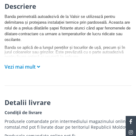
Descriere
Banda perimetrală autoadezivă de la Valsir se utilizează pentru
delimitarea și protejarea instalației termice prin pardoseală. Aceasta are
rolul de a prelua dilatările șapei flotante atunci când apar fenomenele de
dilatare-contractare ca urmare a temperaturilor de lucru ridicate sau
oscilante.
Banda se aplică de-a lungul pereților și tocurilor de ușă, precum și în
jurul coloanelor sau grinzilor. Este prevăzută cu o parte autoadezivă
pentru fixare optimă și ușurință în aplicare.
Vezi mai mult
Detalii livrare
Condiții de livrare
Produsele comandate prin intermediului magazinului online
romstal.md pot fi livrate doar pe teritoriul Republicii Moldova.
Produsele comandate online pot fi: