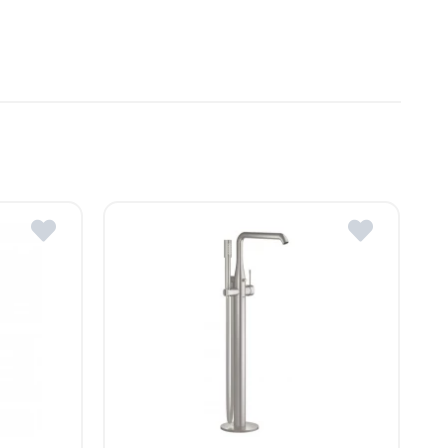
Moldova
, R. Moldova
gheni, R. Moldova
dova
ldova
R.Moldova
in ROMSTAL.
mai apropiat magazin ROMSTAL.