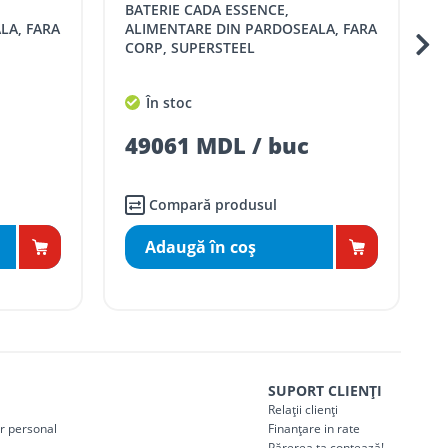
BATERIE CADA ESSENCE,
BATERIE CADA FRE
LA, FARA
ALIMENTARE DIN PARDOSEALA, FARA
CORP, SUPERSTEEL
În stoc
49061 MDL / buc
Compară produsul
Adaugă în coş
SUPORT CLIENȚI
Relații clienți
er personal
Finanțare in rate
Părerea ta contează!