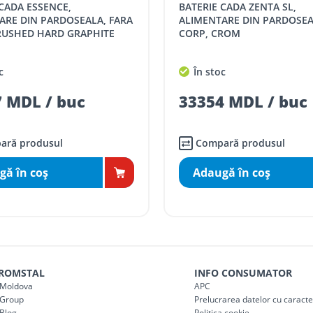
BATERIE CADA ZENTA SL,
distanța tur - retur)
5 / km / directie
ARE DIN PARDOSEALA, FARA
ALIMENTARE DIN PARDOSEA
RUSHED HARD GRAPHITE
CORP, CROM
comenzi mai mari de
da magazin)
gratis
c
În stoc
mai mici de 5000 lei
 MDL / buc
33354 MDL / buc
agazin)
100
ai mici de 5000 lei
agazin)
150
ară produsul
Compară produsul
gă în coş
Adaugă în coş
 ROMSTAL
INFO CONSUMATOR
Moldova
APC
Group
Prelucrarea datelor cu caract
Blog
Politica cookie