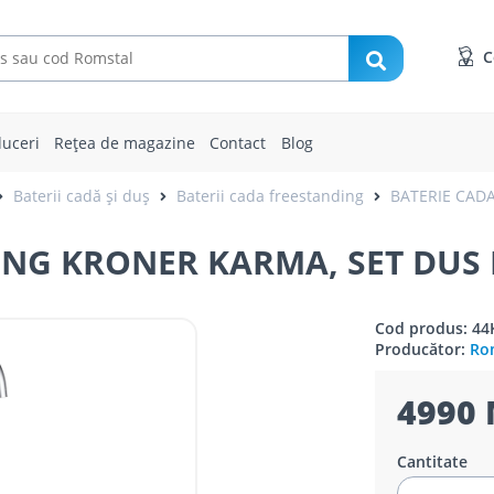
C
uceri
Rețea de magazine
Contact
Blog
Baterii cadă și duș
Baterii cada freestanding
BATERIE CAD
ING KRONER KARMA, SET DUS
Cod produs: 44
Producător:
Rom
4990 
Cantitate