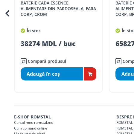
BATERIE CADA ESSENCE,
BATERIE CADA ESSENCE,
SER08409
Taxa transport țară (se calculează pentru 
ALIMENTARE DIN PARDOSEALA, FARA
ALIMENT
CORP, CROM
CORP, B
Taxa transport
Chisinau si suburbii
pentru
5000 lei
(comanda online, coman
În stoc
În sto
Taxa transport
Chișinau
, pentru
comenzi 
SER08410
38274 MDL / buc
65827
(comanda online, comanda m
Taxa transport
suburbii
pentru
comenzi m
SER08411
(comanda online, comanda m
Compară produsul
Comp
Adaugă în coş
Adau
* Toate prețurile includ TVA
E-SHOP ROMSTAL
DESPRE
Contul meu romstal.md
ROMSTAL 
Cum comand online
ROMSTAL 
Modalități de plată
ROMSTAL 