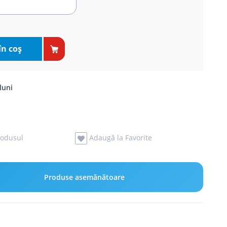
în coş
luni
odusul
Adaugă la Favorite
Produse asemănătoare