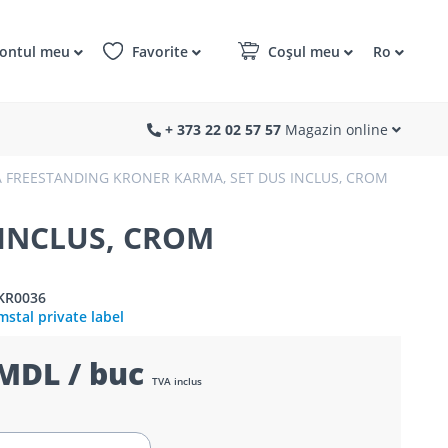
ontul meu
Favorite
Coșul meu
Ro
+ 373 22 02 57 57
Magazin online
A FREESTANDING KRONER KARMA, SET DUS INCLUS, CROM
 INCLUS, CROM
KR0036
stal private label
MDL / buc
TVA inclus