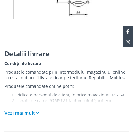
Detalii livrare
Condiții de livrare
Produsele comandate prin intermediului magazinului online
romstal.md pot fi livrate doar pe teritoriul Republicii Moldova.
Produsele comandate online pot fi:
Ridicate personal de client, în orice magazin ROMSTAL
Livrate de către ROMSTAL la domiciliul/șantierul
clientului în următoarele condiții:
Vezi mai mult
Livrarea produselor se efectuează în cel mai apropiat
punct de acces pentru camionul de marfă față de
adresa de livrare - la intrarea în bloc/curte, la intrarea
pe stradă (în cazul în care există restricții zonale de