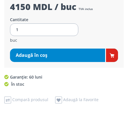
4150 MDL / buc
TVA inclus
Cantitate
buc
Adaugă în coş
Garanție: 60 luni
În stoc
Compară produsul
Adaugă la Favorite