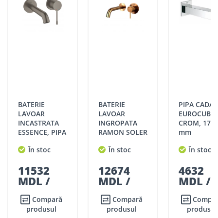
pentru fiecare produs în parte, de către operatorii
str. Ștefan cel Mare
Filiala
Căușeni
magazinului online. Acest tip de produse se livrează
1/31, MD 3606, or.
CĂUȘENI
doar în condițiile de plată 100% avans.
Causeni, R. Moldova
str. Ștefan cel mare și
Filiala
Ungheni
Sfant 39/2, MD3606,
UNGHENI
Grafic de livrări
Ungheni, R. Moldova
CHIȘINĂU:
str. Stefan cel Mare
Filiala
Soroca
127/B, Soroca 3006, R.
Livrările în Chișinău se pot face în aceeași zi, sau în ziua
SOROCA
Moldova
următoare, în funcție de disponibilitatea transportului de
livrare.
str. Independenței 146,
BATERIE
BATERIE
PIPA CADA
Edineț
Filiala EDINEȚ
MD 4601, Edineț, R.
Livrările se efectuiază în intervalul orar:
LAVOAR
LAVOAR
EUROCUBE,
Moldova
INCASTRATA
INGROPATA
CROM, 170
Luni – vineri: 09:00 – 17:00
ESSENCE, PIPA
RAMON SOLER
mm
Stradela Morii 8, MD
Sâmbătă: 09:00 – 15:00.
Filiala
183 mm,
ODISEA,
Strășeni
3701, Strășeni, R.
STRĂȘENI
ȚARĂ:
În stoc
În stoc
În stoc
BRUSHED
CUPRU PERIAT
Moldova
HARD
Livrările GRATUITE în țară se pot efectua în 1-7 zile lucrătoare,
str. Mihail
11532
12674
4632
GRAPHITE
în funcție de graficul de livrări la magazinele ROMSTAL.
Filiala
Kogâlniceanu 2,
MDL /
MDL /
MDL /
Hîncești
Hîncești
MD3401, Hîncești,
Livrările CONTRA COST în țară se pot face în 1-3 zile
buc
buc
buc
R.Moldova
lucrătoare, în funcție de disponibilitatea transportului de
Compară
Compară
Compară
livrare.
produsul
str. Heciului 2A, MD
produsul
produsul
Bălți
Filiala BĂLȚI