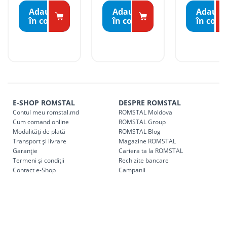
3100, Bălți, R. Moldova
Livrările se fac în intervalul orar:
Adaugă
Adaugă
Adaugă
Luni – vineri: 09:00 – 17:00.
în coş
în coş
în coş
Tarife livrare*
Comenzile sub 5000 lei pentru mun. Chișinău, r. Ialoveni și
r. Strășeni, pot fi ridicate GRATUIT din cel mai apropiat
magazin ROMSTAL.
Comenzile pentru celelalte localități și raioane din țară,
indiferent de sumă, pot fi ridicate GRATUIT, săptămânal, din
E-SHOP ROMSTAL
DESPRE ROMSTAL
cel mai apropiat magazin ROMSTAL.
Contul meu romstal.md
ROMSTAL Moldova
Pentru livrarea la adresa indicată de client, sunt în vigoare
Cum comand online
ROMSTAL Group
următoarele tarife:
Modalități de plată
ROMSTAL Blog
Transport și livrare
Magazine ROMSTAL
Garanție
Cariera ta la ROMSTAL
Cod
Denumire serviciu TRANSPORT
Termeni și condiții
Rechizite bancare
Contact e-Shop
Campanii
SER08409
Taxa transport țară (se calculează pentru distan
Taxa transport
Chisinau si suburbii
pentru
come
5000 lei
(comanda online, comanda m
Taxa transport
Chișinau
, pentru
comenzi mai m