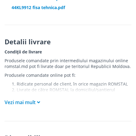
44KL9912 fisa tehnica.pdf
Detalii livrare
Condiții de livrare
Produsele comandate prin intermediului magazinului online
romstal.md pot fi livrate doar pe teritoriul Republicii Moldova.
Produsele comandate online pot fi:
Ridicate personal de client, în orice magazin ROMSTAL
Livrate de către ROMSTAL la domiciliul/șantierul
clientului în următoarele condiții:
Vezi mai mult
Livrarea produselor se efectuează în cel mai apropiat
punct de acces pentru camionul de marfă față de
adresa de livrare - la intrarea în bloc/curte, la intrarea
pe stradă (în cazul în care există restricții zonale de
acces).
Produsele
NU
sunt ridicate la etaj sau livrate în