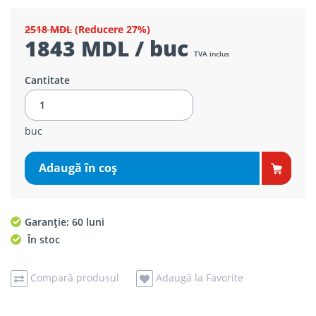
2518 MDL
(Reducere 27%)
1843 MDL / buc
TVA inclus
Cantitate
buc
Adaugă în coş
Garanție: 60 luni
În stoc
Compară produsul
Adaugă la Favorite