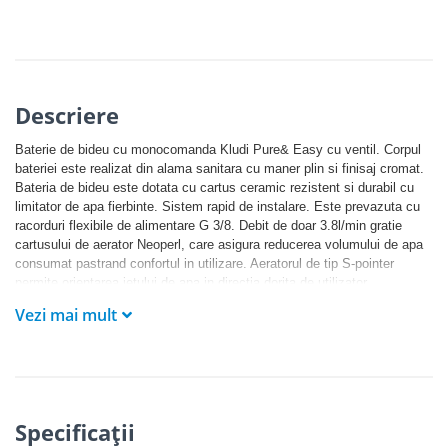
Descriere
Baterie de bideu cu monocomanda Kludi Pure& Easy cu ventil. Corpul
bateriei este realizat din alama sanitara cu maner plin si finisaj cromat.
Bateria de bideu este dotata cu cartus ceramic rezistent si durabil cu
limitator de apa fierbinte. Sistem rapid de instalare. Este prevazuta cu
racorduri flexibile de alimentare G 3/8. Debit de doar 3.8l/min gratie
cartusului de aerator Neoperl, care asigura reducerea volumului de apa
consumat pastrand confortul in utilizare. Aeratorul de tip S-pointer
permite orientarea jetului de apa in directia dorita de utilizator.
Vezi mai mult
KLUDI PURE&EASY. LUXUL PE CARE TI-L POTI PERMITE.
Noua gama de baterii KLUDI PURE&EASY reprezinta ultimul trend in
materie de design minimalist imbinat cu un pret accesibil.
Gama se adreseaza persoanelor care isi doresc atat functionalitate, cat
si design modern. O solutie rafinata de calitate superioara cu finisaj
Specificaţii
cromat lucios.