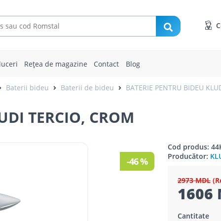
C
uceri
Rețea de magazine
Contact
Blog
Baterii bideu
Baterii de bideu
BATERIE PENTRU BIDEU KLU
UDI TERCIO, CROM
Cod produs: 44
Producător:
KL
-46 %
2973 MDL
(R
1606 
Cantitate