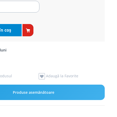
în coş
luni
odusul
Adaugă la Favorite
Produse asemănătoare