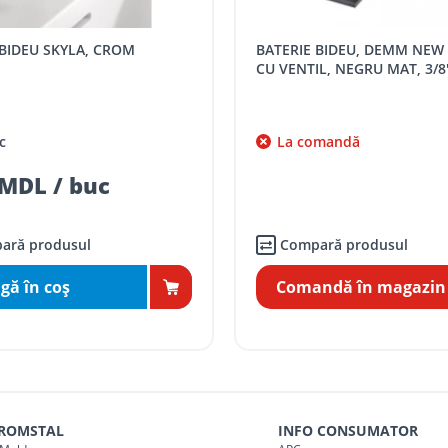
SPORT
Tarif, MDL cu TVA
 BIDEU SKYLA, CROM
BATERIE BIDEU, DEMM NEW LOBA,
distanța tur - retur)
5 / km / directie
CU VENTIL, NEGRU MAT, 3/8
comenzi mai mari de
da magazin)
gratis
c
La comandă
mai mici de 5000 lei
MDL / buc
agazin)
100
ai mici de 5000 lei
agazin)
150
ară produsul
Compară produsul
gă în coş
Comandă în magazin
 ROMSTAL
INFO CONSUMATOR