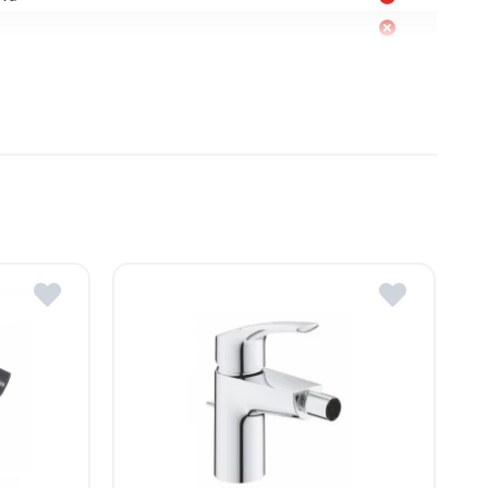
Moldova
, R. Moldova
gheni, R. Moldova
dova
ldova
R.Moldova
in ROMSTAL.
mai apropiat magazin ROMSTAL.