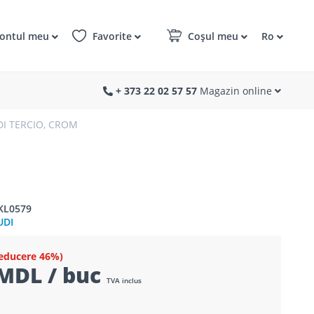
ontul meu
Favorite
Coșul meu
Ro
+ 373 22 02 57 57
Magazin online
DI TERCIO, CROM
KL0579
UDI
educere 46%)
MDL / buc
TVA inclus