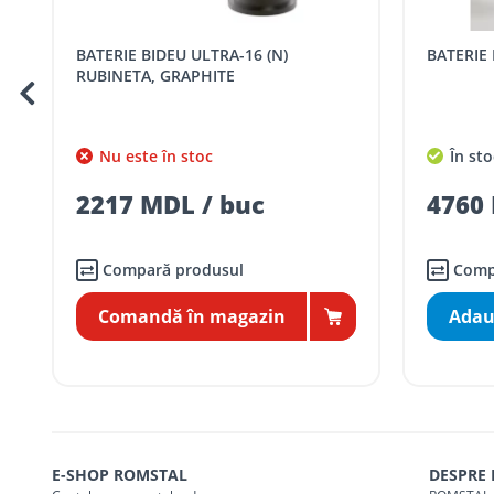
Cod
Denumire serviciu TRAN
BATERIE BIDEU ULTRA-16 (N)
BATERIE
SER08409
Taxa transport țară (se calculează pentru 
RUBINETA, GRAPHITE
Taxa transport
Chisinau si suburbii
pentru
5000 lei
(comanda online, coman
Nu este în stoc
În sto
Taxa transport
Chișinau
, pentru
comenzi 
SER08410
2217 MDL / buc
4760 
(comanda online, comanda m
Taxa transport
suburbii
pentru
comenzi m
SER08411
(comanda online, comanda m
Compară produsul
Comp
Comandă în magazin
Adau
* Toate prețurile includ TVA
E-SHOP ROMSTAL
DESPRE