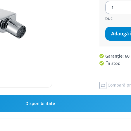
buc
Adaugă 
Garanție: 60 
În stoc
Compară pr
Disponibilitate