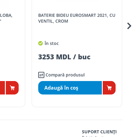
BATERIE BIDEU EUROSMART 2021, CU
BATERIE BIDEU ESSE
"
VENTIL, CROM
În stoc
3253 MDL / buc
Compară produsul
Adaugă în coş
SUPORT CLIENȚI