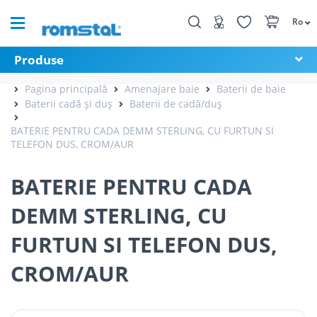
Ro
Produse
Pagina principală
Amenajare baie
Baterii de baie
Baterii cadă și duș
Baterii de cadă/duș
BATERIE PENTRU CADA DEMM STERLING, CU FURTUN SI
TELEFON DUS, CROM/AUR
BATERIE PENTRU CADA
DEMM STERLING, CU
FURTUN SI TELEFON DUS,
CROM/AUR