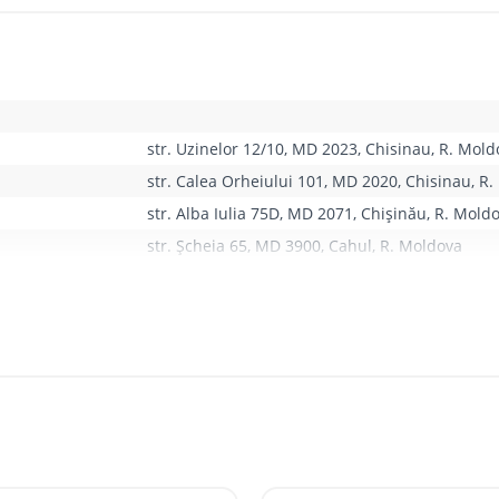
tea companiei și nu sunt transferați cumpărătorului.
e de a livra comanda sau, în cazul în care clientul nu răspunde, îi v
l livrării, bunurile achiziționate sunt re-livrate, dar nu mai dev
n care livrarea inițială a fost cu titlu gratuit, costul re-livrării pen
e asigure că primește produsul comandat în stare perfectă vizual. Po
str. Uzinelor 12/10, MD 2023, Chisinau, R. Mold
ivrare sunt indicate cu titlu orientativ pe site. Termenele exacte 
t tip de produse se livrează doar în condițiile de plată 100% avans.
str. Calea Orheiului 101, MD 2020, Chisinau, R
str. Alba Iulia 75D, MD 2071, Chișinău, R. Mold
str. Șcheia 65, MD 3900, Cahul, R. Moldova
str. Mihail Sadoveanu 21, MD 3505, Orhei, R. 
rmătoare, în funcție de disponibilitatea transportului de livrare.
str. Ștefan cel Mare 1/31, MD 3606, or. Causeni
str. Ștefan cel mare și Sfant 39/2, MD3606, Un
str. Stefan cel Mare 127/B, Soroca 3006, R. Mol
str. Independenței 146, MD 4601, Edineț, R. Mo
Stradela Morii 8, MD 3701, Strășeni, R. Moldova
are, în funcție de graficul de livrări la magazinele ROMSTAL.
str. Mihail Kogâlniceanu 2, MD3401, Hîncești, 
re, în funcție de disponibilitatea transportului de livrare.