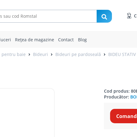
C
uceri
Rețea de magazine
Contact
Blog
e pentru baie
Bideuri
Bideuri pe pardoseală
BIDEU STATI
Cod produs: 80
Producător:
BOM
Comandă