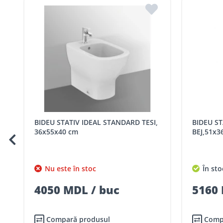
Bălți
Filiala BĂLȚI
Livrările se fac în intervalul orar:
Luni – vineri: 09:00 – 17:00.
Tarife livrare*
Comenzile sub 5000 lei pentru mun. Chișinău, r. Ialoveni ș
Comenzile pentru celelalte localități și raioane din țară,
Pentru livrarea la adresa indicată de client, sunt în vigoare
Cod
Denumire serviciu TRAN
BIDEU STATIV IDEAL STANDARD TESI,
BIDEU STATIV EVOLUTION, OVAL,
SER08409
Taxa transport țară (se calculează pentru 
36x55x40 cm
BEJ,51x3
Taxa transport
Chisinau si suburbii
pentru
5000 lei
(comanda online, coman
Nu este în stoc
În sto
Taxa transport
Chișinau
, pentru
comenzi 
SER08410
4050 MDL / buc
5160 
(comanda online, comanda m
Taxa transport
suburbii
pentru
comenzi m
SER08411
(comanda online, comanda m
Compară produsul
Comp