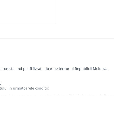
omstal.md pot fi livrate doar pe teritoriul Republicii Moldova.
L
tului în următoarele condiții:
punct de acces pentru camionul de marfă față de adresa de livrare - 
iorul imobilului.