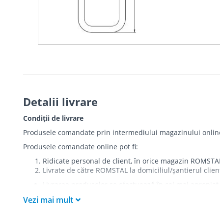
Detalii livrare
Condiții de livrare
Produsele comandate prin intermediului magazinului online r
Produsele comandate online pot fi:
Ridicate personal de client, în orice magazin ROMSTA
Livrate de către ROMSTAL la domiciliul/șantierul clien
Livrarea produselor se efectuează în cel mai apropiat 
care există restricții zonale de acces).
Vezi mai mult
Produsele
NU
sunt ridicate la etaj sau livrate în inter
Livrările se efectuiază cu mașinile ROMSTAL.