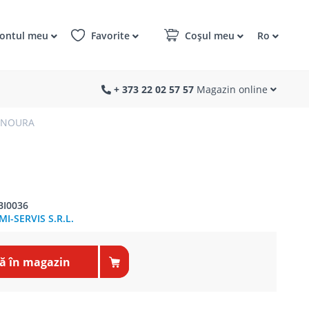
ontul meu
Favorite
Coșul meu
Ro
+ 373 22 02 57 57
Magazin online
V NOURA
BI0036
I-SERVIS S.R.L.
 în magazin