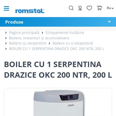
Ro
Produse
Pagina principală
Echipamente încălzire
Boilere, instanturi și acumulatoare
Boilere cu serpentine
Boilere cu o serpentină
BOILER CU 1 SERPENTINA DRAZICE OKC 200 NTR, 200 L
BOILER CU 1 SERPENTINA
DRAZICE OKC 200 NTR, 200 L