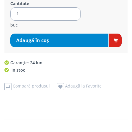
Cantitate
buc
Adaugă în coş
Garanție: 24 luni
În stoc
Compară produsul
Adaugă la Favorite