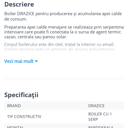
Descriere
Boiler DRAZICE pentru producerea și acumularea apei calde
de consum.
Prepararea apei calde menajare se realizeaza prin serpentina
interioare care poate fi conectata la o sursa de agent termic:
cazan, centrala sau panou solar.
Corpul boilerului este din otel, tratat la interior cu email.
Izolatia termica este un amestec de spuma poliuretanica.
Mantaua boilerelor este metalică.
Serpentinele sunt
confectionate din oțel acoperite cu email.
Vezi mai mult
Este prevăzut cu anod de magneziu pentru portecție la
coroziune și supapa de siguranță.
Specificaţii
BRAND
DRAZICE
BOILER CU 1
TIP CONSTRUCTIV
SERP
MONTAJ
PARDOSEALA