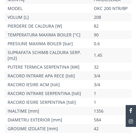
MODEL
OKC 200 NTR/BP
VOLUM [L]
208
PIERDERE DE CALDURA [W]
82
TEMPERATURA MAXIMA BOILER [°C]
90
PRESIUNE MAXIMA BOILER [bar]
0.6
SUPRAFATA SCHIMB CALDURA SERP.
1.45
[m2]
PUTERE TERMICA SERPENTINA [kW]
32
RACORD INTRARE APA RECE [toli]
3/4
RACORD IESIRE ACM [toli]
3/4
RACORD INTRARE SERPENTINA [toli]
1
RACORD IESIRE SERPENTINA [toli]
1
INALTIME [mm]
1356
DIAMETRU EXTERIOR [mm]
584
GROSIME IZOLATIE [mm]
42