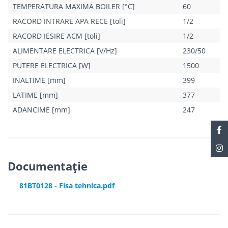
TEMPERATURA MAXIMA BOILER [°C]
60
RACORD INTRARE APA RECE [toli]
1/2
RACORD IESIRE ACM [toli]
1/2
ALIMENTARE ELECTRICA [V/Hz]
230/50
PUTERE ELECTRICA [W]
1500
INALTIME [mm]
399
LATIME [mm]
377
ADANCIME [mm]
247
Documentație
81BT0128 - Fisa tehnica.pdf