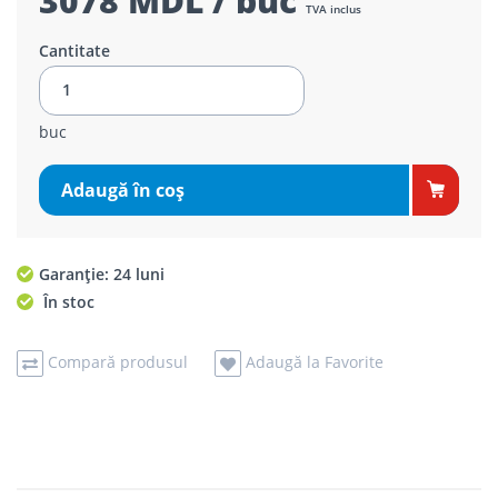
3078 MDL / buc
TVA inclus
Cantitate
buc
Adaugă în coş
Garanție: 24 luni
În stoc
Compară produsul
Adaugă la Favorite