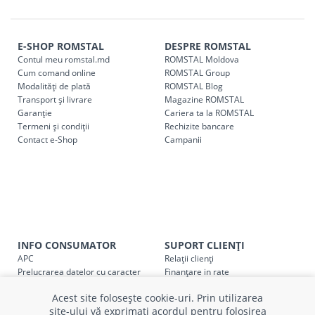
Comenzile pentru celelalte localități și raioane din țară,
indiferent de sumă, pot fi ridicate GRATUIT, săptămânal, din
E-SHOP ROMSTAL
DESPRE ROMSTAL
cel mai apropiat magazin ROMSTAL.
Contul meu romstal.md
ROMSTAL Moldova
Pentru livrarea la adresa indicată de client, sunt în vigoare
Cum comand online
ROMSTAL Group
următoarele tarife:
Modalități de plată
ROMSTAL Blog
Transport și livrare
Magazine ROMSTAL
Garanție
Cariera ta la ROMSTAL
Cod
Denumire serviciu TRANSPORT
Termeni și condiții
Rechizite bancare
Contact e-Shop
Campanii
SER08409
Taxa transport țară (se calculează pentru distan
Taxa transport
Chisinau si suburbii
pentru
come
5000 lei
(comanda online, comanda m
Taxa transport
Chișinau
, pentru
comenzi mai m
SER08410
(comanda online, comanda magaz
INFO CONSUMATOR
SUPORT CLIENȚI
APC
Relații clienți
Taxa transport
suburbii
pentru
comenzi mai mi
SER08411
Prelucrarea datelor cu caracter
Finanțare in rate
(comanda online, comanda magaz
personal
Părerea ta contează!
Acest site folosește cookie-uri. Prin utilizarea
Politica cookie
Schimb și retur produse
site-ului vă exprimați acordul pentru folosirea
Certificat Cadou
Intrebări frecvente