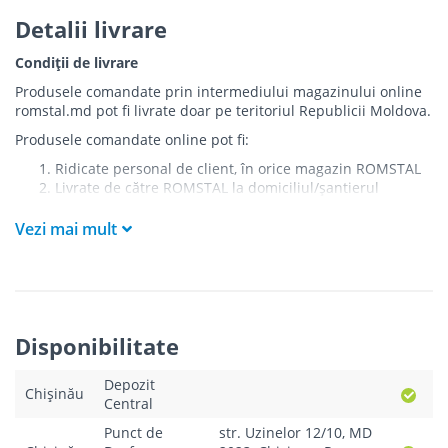
Detalii livrare
Condiții de livrare
Produsele comandate prin intermediului magazinului online
romstal.md pot fi livrate doar pe teritoriul Republicii Moldova.
Produsele comandate online pot fi:
Ridicate personal de client, în orice magazin ROMSTAL
Livrate de către ROMSTAL la domiciliul/șantierul
clientului în următoarele condiții:
Vezi mai mult
Livrarea produselor se efectuează în cel mai apropiat
punct de acces pentru camionul de marfă față de
adresa de livrare - la intrarea în bloc/curte, la intrarea
pe stradă (în cazul în care există restricții zonale de
acces).
Produsele
NU
sunt ridicate la etaj sau livrate în
Disponibilitate
interiorul imobilului.
Livrările se efectuiază cu mașinile ROMSTAL.
Depozit
Paleții, pe care se livrează mărfurile, sunt proprietatea
Chișinău
Central
companiei și nu sunt transferați cumpărătorului.
Curierul va telefona clientul estimativ cu o oră înainte
Punct de
str. Uzinelor 12/10, MD
de a livra comanda sau, în cazul în care clientul nu