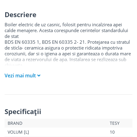
Descriere
Boiler electric de uz casnic, folosit pentru incalzirea apei
calde menajere. Acesta corespunde cerintelor standardului
de stat
BDS EN 60335 1, BDS EN 60335 2- 21. Protejarea cu stratul
de sticla- ceramica asigura o protectie ridicata impotriva
coroziunii, dar si o igiena a apei si garanteaza o durata mare
de viata a rezervorului de apa. Instalarea se rezlizeaza sub
chiuveta.
Buton pornit/oprit
Vezi mai mult
Butonul de comanda este prevazut si cu pozitia contra
inghet.
Specificaţii
BRAND
TESY
VOLUM [L]
10