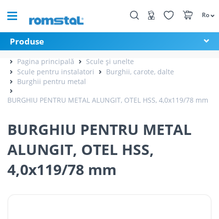
Ro
Produse
Pagina principală
Scule și unelte
Scule pentru instalatori
Burghii, carote, dalte
Burghii pentru metal
BURGHIU PENTRU METAL ALUNGIT, OTEL HSS, 4,0x119/78 mm
BURGHIU PENTRU METAL
ALUNGIT, OTEL HSS,
4,0x119/78 mm