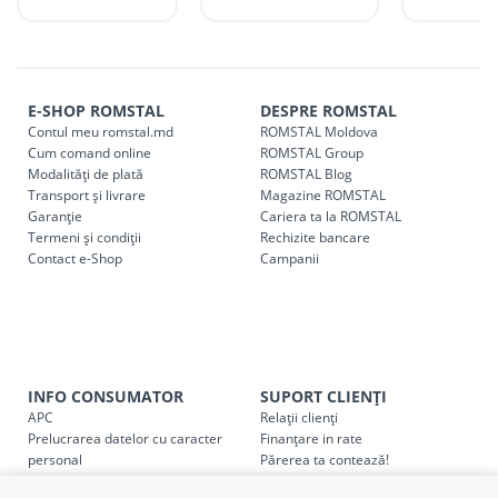
r. Strășeni, pot fi ridicate GRATUIT din cel mai apropiat
magazin ROMSTAL.
Comenzile pentru celelalte localități și raioane din țară,
indiferent de sumă, pot fi ridicate GRATUIT, săptămânal, din
E-SHOP ROMSTAL
DESPRE ROMSTAL
cel mai apropiat magazin ROMSTAL.
Contul meu romstal.md
ROMSTAL Moldova
Pentru livrarea la adresa indicată de client, sunt în vigoare
Cum comand online
ROMSTAL Group
următoarele tarife:
Modalități de plată
ROMSTAL Blog
Transport și livrare
Magazine ROMSTAL
Garanție
Cariera ta la ROMSTAL
Cod
Denumire serviciu TRANSPORT
Termeni și condiții
Rechizite bancare
Contact e-Shop
Campanii
SER08409
Taxa transport țară (se calculează pentru distan
Taxa transport
Chisinau si suburbii
pentru
come
5000 lei
(comanda online, comanda m
Taxa transport
Chișinau
, pentru
comenzi mai m
SER08410
INFO CONSUMATOR
SUPORT CLIENȚI
(comanda online, comanda magaz
APC
Relații clienți
Prelucrarea datelor cu caracter
Finanțare in rate
Taxa transport
suburbii
pentru
comenzi mai mi
personal
Părerea ta contează!
SER08411
(comanda online, comanda magaz
Politica cookie
Schimb și retur produse