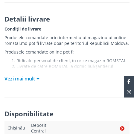
Detalii livrare
Condiții de livrare
Produsele comandate prin intermediului magazinului online
romstal.md pot fi livrate doar pe teritoriul Republicii Moldova.
Produsele comandate online pot fi:
Ridicate personal de client, în orice magazin ROMSTAL
Livrate de către ROMSTAL la domiciliul/șantierul
clientului în următoarele condiții:
Vezi mai mult
Livrarea produselor se efectuează în cel mai apropiat
punct de acces pentru camionul de marfă față de
adresa de livrare - la intrarea în bloc/curte, la intrarea
pe stradă (în cazul în care există restricții zonale de
acces).
Produsele
NU
sunt ridicate la etaj sau livrate în
Disponibilitate
interiorul imobilului.
Livrările se efectuiază cu mașinile ROMSTAL.
Depozit
Paleții, pe care se livrează mărfurile, sunt proprietatea
Chișinău
Central
companiei și nu sunt transferați cumpărătorului.